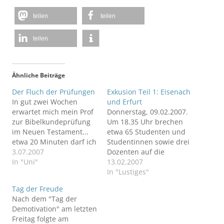
teilen
teilen
teilen
Ähnliche Beiträge
Der Fluch der Prüfungen
Exkusion Teil 1: Eisenach
In gut zwei Wochen
und Erfurt
erwartet mich mein Prof
Donnerstag, 09.02.2007.
zur Bibelkundeprüfung
Um 18.35 Uhr brechen
im Neuen Testament...
etwa 65 Studenten und
etwa 20 Minuten darf ich
Studentinnen sowie drei
ihm dann meine Version
3.07.2007
Dozenten auf die
vom NT erzählen und
In "Uni"
Exkusion der Vorlesung
13.02.2007
dann wird das ganze
"Kirchengeschichte III:
In "Lustiges"
benotet...Doch wie das
Reformation" auf. In den
Tag der Freude
bei mir so ist... statt mich
kommenden vier Tagen
Nach dem "Tag der
darauf intesivst
wollen sie etliche Punkte
Demotivation" am letzten
vorzubereiten, ist
aus Martin Luthers
Freitag folgte am
natürlich ALLES andere
Leben besichtigen,