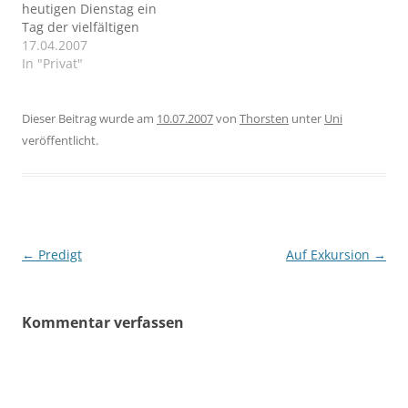
heutigen Dienstag ein
VIEL spannender... ja
wollen den Menschen
Tag der vielfältigen
Einsicht…
Luther besser
Freude! 3.000! So viele
17.04.2007
kennenlernen. Eisenach,
Besucher konnte ich nun
In "Privat"
Erfurt, Mansfeld,
schon insgesamt auf
Eisleben und Wittenberg
meinem bescheidenen
stehen…
Blog begrüßen. Im
Dieser Beitrag wurde am
10.07.2007
von
Thorsten
unter
Uni
Januar waren es noch
veröffentlicht.
täglich im Schnitt 27 - 29
Besucher, aber auch der
Schnitt im März und…
Beitragsnavigation
←
Predigt
Auf Exkursion
→
Kommentar verfassen