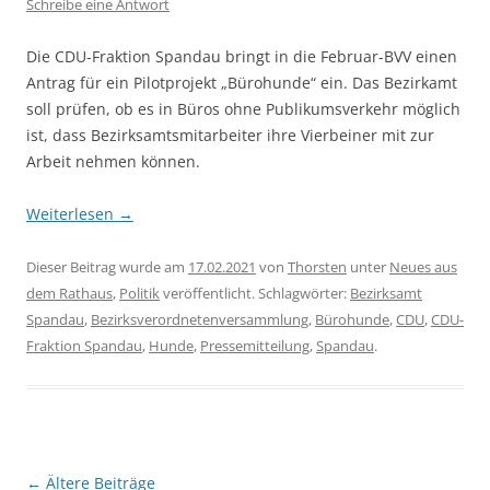
Schreibe eine Antwort
Die CDU-Fraktion Spandau bringt in die Februar-BVV einen
Antrag für ein Pilotprojekt „Bürohunde“ ein. Das Bezirkamt
soll prüfen, ob es in Büros ohne Publikumsverkehr möglich
ist, dass Bezirksamtsmitarbeiter ihre Vierbeiner mit zur
Arbeit nehmen können.
Weiterlesen
→
Dieser Beitrag wurde am
17.02.2021
von
Thorsten
unter
Neues aus
dem Rathaus
,
Politik
veröffentlicht. Schlagwörter:
Bezirksamt
Spandau
,
Bezirksverordnetenversammlung
,
Bürohunde
,
CDU
,
CDU-
Fraktion Spandau
,
Hunde
,
Pressemitteilung
,
Spandau
.
Beitragsnavigation
←
Ältere Beiträge