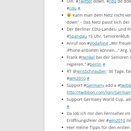
Uih. #
Twitter
down, #
cdu
de down
#
cdu
#
Kann man dem Netz nicht ve
down“ – Das Netz passt sich der 
Der Berliner CDU-Landes- und Fr
#
Spandau
15 Uhr, Seniorenklub
Anruf von #
Vodafone
„Wir freuen
iPhone anbieten können…“ Arg. W
Frank #
Henkel
bei der Senioren 
regieren.“ #
berlin
#
RT @
JensSchnauber
: 30 Tage, f
#
wm2010
#
Support #
Germany
add a #
twib
http://twibbon.com/join/German
Support Germany World Cup, ad
#
Da lob ich mir den Fernseher i
Eröffnungsfeier der #
wm2010
mi
Hier meine Tipps für den ersten 