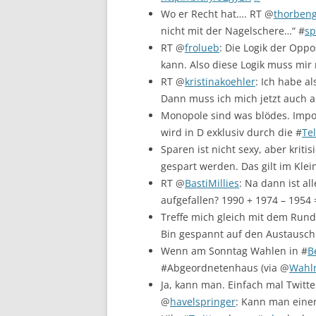
Wo er Recht hat…. RT @
thorben
nicht mit der Nagelschere…“ #
sp
RT @
frolueb
: Die Logik der Opp
kann. Also diese Logik muss mir
RT @
kristinakoehler
: Ich habe a
Dann muss ich mich jetzt auch 
Monopole sind was blödes. Impor
wird in D exklusiv durch die #
Te
Sparen ist nicht sexy, aber krit
gespart werden. Das gilt im Kle
RT @
BastiMillies
: Na dann ist all
aufgefallen? 1990 + 1974 – 1954 
Treffe mich gleich mit dem Rund
Bin gespannt auf den Austausch
Wenn am Sonntag Wahlen in #
B
#Abgeordnetenhaus (via @
Wahl
Ja, kann man. Einfach mal Twitt
@
havelspringer
: Kann man eine