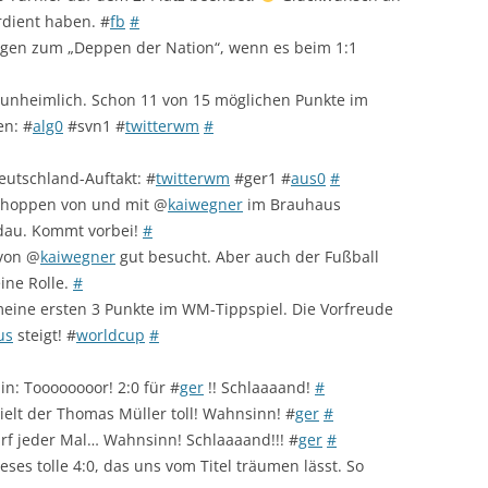
rdient haben. #
fb
#
rgen zum „Deppen der Nation“, wenn es beim 1:1
unheimlich. Schon 11 von 15 möglichen Punkte im
en: #
alg0
#svn1 #
twitterwm
#
eutschland-Auftakt: #
twitterwm
#ger1 #
aus0
#
schoppen von und mit @
kaiwegner
im Brauhaus
dau. Kommt vorbei!
#
 von @
kaiwegner
gut besucht. Aber auch der Fußball
ine Rolle.
#
eine ersten 3 Punkte im WM-Tippspiel. Die Vorfreude
us
steigt! #
worldcup
#
hin: Toooooooor! 2:0 für #
ger
!! Schlaaaand!
#
elt der Thomas Müller toll! Wahnsinn! #
ger
#
arf jeder Mal… Wahnsinn! Schlaaaand!!! #
ger
#
es tolle 4:0, das uns vom Titel träumen lässt. So