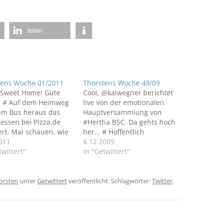
teilen
tens Woche 01/2011
Thorstens Woche 49/09
Sweet Home! Gute
Cool, @kaiwegner berichtet
! # Auf dem Heimweg
live von der emotionalen
em Bus heraus das
Hauptversammlung von
essen bei Pizza.de
#Hertha BSC. Da gehts hoch
rt. Mal schauen, wie
her... # Hoffentlich
das dauert. Hunger! :)
011
verhindern die den Abstieg!
6.12.2009
r Spruch: "Zukünftige
twittert"
RT @kaiwegner: Preetz
In "Getwittert"
me lösen zu wollen,
kündigt neue Spieler an.
t dem Versuch sich
Hoffentlich passen die
rrat rasieren zu
besser. Ha Ho He #Hertha
orsten
unter
Getwittert
veröffentlicht. Schlagwörter:
Twitter
.
..." # Sondersitzung
BSC # RT @kaiwegner: Die
Abwahlanträge gegen die
dhilfeausschusses.
Führung von #Hertha klar