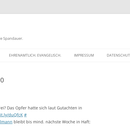
ele Spandauer.
EHRENAMTLICH. EVANGELISCH.
IMPRESSUM
DATENSCHUT
RATHAUS
10
FRAGEN
GEN
TKÖDER
ei? Das Opfer hatte sich laut Gutachten in
bit.ly/duQfcK
#
elmann
bleibt bis mind. nächste Woche in Haft: