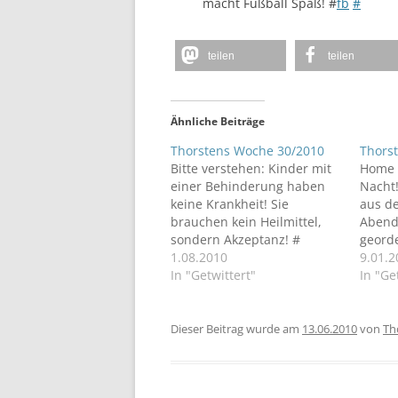
macht Fußball Spaß! #
fb
#
teilen
teilen
Ähnliche Beiträge
Thorstens Woche 30/2010
Thors
Bitte verstehen: Kinder mit
Home 
einer Behinderung haben
Nacht
keine Krankheit! Sie
aus d
brauchen kein Heilmittel,
Abend
sondern Akzeptanz! #
georde
Morgenbesprechung. (@
1.08.2010
lange 
9.01.2
Rathaus Spandau)
In "Getwittert"
# Gute
In "Ge
http://4sq.com/aU2WN0 #
Proble
Richtiger Schritt: CDU-
gleich
Fraktion #Berlin leitet
auf Vo
Dieser Beitrag wurde am
13.06.2010
von
Th
Stadtkewitz’ Ausschluss ein.
wollen
http://bit.ly/8ZcWEm (via
des
@bmonline_berlin) # Uih!
Jugen