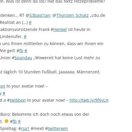
. Was ist denn da los? Hat das Netz Hitzeprobleme?
rdenken… RT @
S3bast1an
: @
Thorsten_Schatz
„cdu.de
Realität an (…)
#
aktionsvorsitzende Frank #
Henkel
ist heute in
 Lindenufer.
#
 uns Ihnen mittteilen zu können, dass wir Ihnen ein
ie geil! #
fb
#
Union #
Spandau
„Wowereit hat keine Lust mehr zu
ast täglich 10 Stunden Fußball. Jaaaaaa, Männerzeit.
bon
to your avatar now! –
y
#
d a #
twibbon
to your avatar now! –
http://twb.ly/9f6yLH
m Büro: Bekomme ich doch noch etwas von der
t.
#
fb
#
Spieltag: #
rsa1
#mex0 #
twitterwm