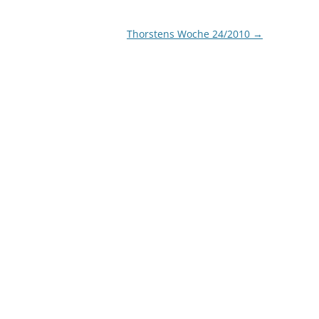
 mal welches…
gescheitert. Ha…
Thorstens Woche 24/2010
→