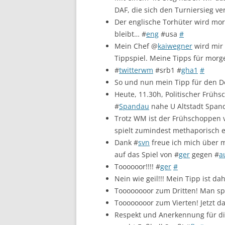
DAF, die sich den Turniersieg ve
Der englische Torhüter wird mo
bleibt… #
eng
#usa
#
Mein Chef @
kaiwegner
wird mir 
Tippspiel. Meine Tipps für morg
#
twitterwm
#srb1 #
gha1
#
So und nun mein Tipp für den D
Heute, 11.30h, Politischer Früh
#
Spandau
nahe U Altstadt Span
Trotz WM ist der Frühschoppen
spielt zumindest methaporisch e
Dank #
svn
freue ich mich über m
auf das Spiel von #
ger
gegen #
a
Toooooor!!!! #
ger
#
Nein wie geil!!! Mein Tipp ist da
Toooooooor zum Dritten! Man spi
Toooooooor zum Vierten! Jetzt d
Respekt und Anerkennung für dies