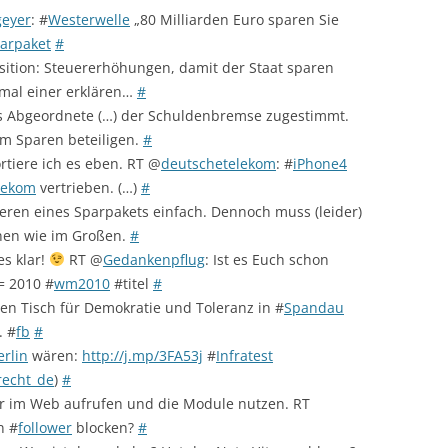
geyer
: #
Westerwelle
„80 Milliarden Euro sparen Sie
arpaket
#
osition: Steuererhöhungen, damit der Staat sparen
 mal einer erklären…
#
ls Abgeordnete (…) der Schuldenbremse zugestimmt.
am Sparen beteiligen.
#
tiere ich es eben. RT @
deutschetelekom
: #
iPhone4
lekom
vertrieben. (…)
#
isieren eines Sparpakets einfach. Dennoch muss (leider)
inen wie im Großen.
#
es klar!
RT @
Gedankenpflug
: Ist es Euch schon
= 2010 #
wm2010
#titel
#
en Tisch für Demokratie und Toleranz in #
Spandau
. #
fb
#
erlin
wären:
http://j.mp/3FA53j
#
Infratest
recht_de
)
#
er im Web aufrufen und die Module nutzen. RT
n #
follower
blocken?
#