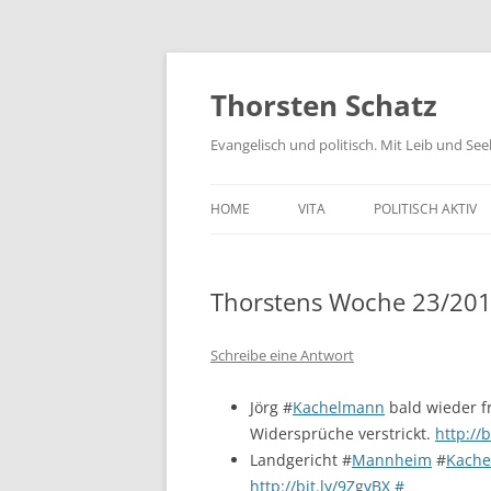
Zum
Inhalt
springen
Thorsten Schatz
Evangelisch und politisch. Mit Leib und Se
HOME
VITA
POLITISCH AKTIV
ARCHIV
NEUES AUS DEM 
Thorstens Woche 23/20
SCHRIFTLICHE AN
PRESSEMITTEILUN
Schreibe eine Antwort
AKTIV GEGEN GIF
Jörg #
Kachelmann
bald wieder fr
Widersprüche verstrickt.
http://
Landgericht #
Mannheim
#
Kach
http://bit.ly/9ZgyBX
#