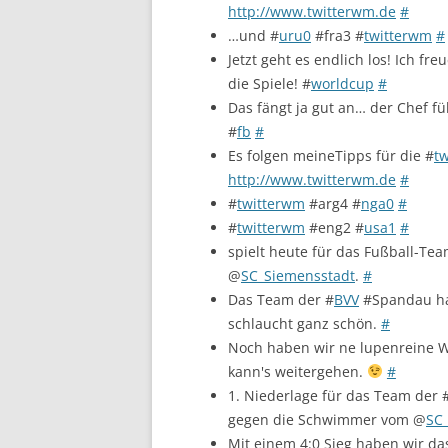
http://www.twitterwm.de
#
…und #
uru0
#fra3 #
twitterwm
#
Jetzt geht es endlich los! Ich fre
die Spiele! #
worldcup
#
Das fängt ja gut an… der Chef f
#
fb
#
Es folgen meineTipps für die #
t
http://www.twitterwm.de
#
#
twitterwm
#arg4 #
nga0
#
#
twitterwm
#eng2 #
usa1
#
spielt heute für das Fußball-Tea
@
SC_Siemensstadt
.
#
Das Team der #
BVV
#Spandau hab
schlaucht ganz schön.
#
Noch haben wir ne lupenreine We
kann's weitergehen.
#
1. Niederlage für das Team der 
gegen die Schwimmer vom @
SC
Mit einem 4:0 Sieg haben wir da