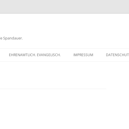
ele Spandauer.
EHRENAMTLICH. EVANGELISCH.
IMPRESSUM
DATENSCHUT
RATHAUS
FRAGEN
GEN
TKÖDER