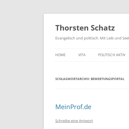
Zum
Inhalt
springen
Thorsten Schatz
Evangelisch und politisch. Mit Leib und Se
HOME
VITA
POLITISCH AKTIV
ARCHIV
NEUES AUS DEM 
SCHLAGWORTARCHIV:
BEWERTUNGSPORTAL
SCHRIFTLICHE AN
PRESSEMITTEILUN
AKTIV GEGEN GIF
MeinProf.de
Schreibe eine Antwort