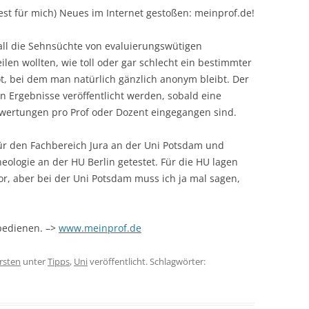
est für mich) Neues im Internet gestoßen: meinprof.de!
 all die Sehnsüchte von evaluierungswütigen
len wollten, wie toll oder gar schlecht ein bestimmter
bot, bei dem man natürlich gänzlich anonym bleibt. Der
ten Ergebnisse veröffentlicht werden, sobald eine
ewertungen pro Prof oder Dozent eingegangen sind.
ür den Fachbereich Jura an der Uni Potsdam und
eologie an der HU Berlin getestet. Für die HU lagen
r, aber bei der Uni Potsdam muss ich ja mal sagen,
 bedienen. –>
www.meinprof.de
rsten
unter
Tipps
,
Uni
veröffentlicht. Schlagwörter: