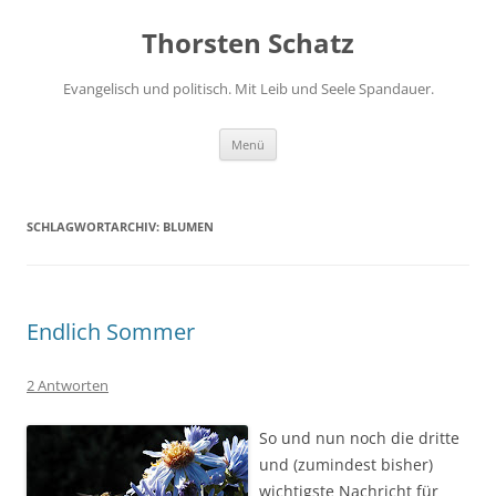
Zum
Inhalt
Thorsten Schatz
springen
Evangelisch und politisch. Mit Leib und Seele Spandauer.
Menü
SCHLAGWORTARCHIV:
BLUMEN
Endlich Sommer
2 Antworten
So und nun noch die dritte
und (zumindest bisher)
wichtigste Nachricht für