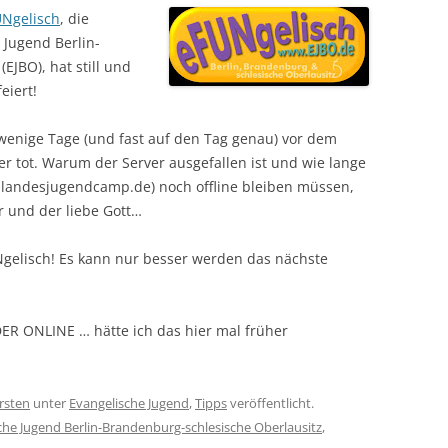
Ngelisch
, die
 Jugend Berlin-
EJBO), hat still und
eiert!
r wenige Tage (und fast auf den Tag genau) vor dem
er tot. Warum der Server ausgefallen ist und wie lange
ch landesjugendcamp.de) noch offline bleiben müssen,
 und der liebe Gott…
Ngelisch! Es kann nur besser werden das nächste
ER ONLINE … hätte ich das hier mal früher
rsten
unter
Evangelische Jugend
,
Tipps
veröffentlicht.
che Jugend Berlin-Brandenburg-schlesische Oberlausitz
,