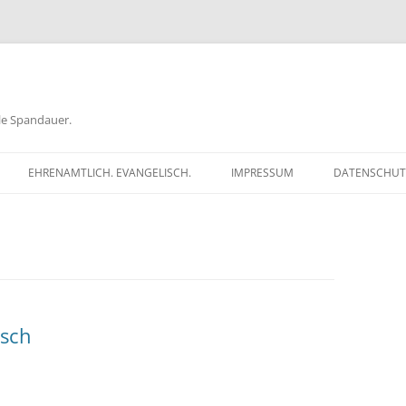
ele Spandauer.
EHRENAMTLICH. EVANGELISCH.
IMPRESSUM
DATENSCHUT
RATHAUS
FRAGEN
GEN
TKÖDER
isch