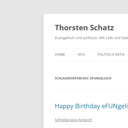
Zum
Inhalt
springen
Thorsten Schatz
Evangelisch und politisch. Mit Leib und Se
HOME
VITA
POLITISCH AKTIV
ARCHIV
NEUES AUS DEM 
SCHLAGWORTARCHIV:
EFUNGELISCH
SCHRIFTLICHE AN
PRESSEMITTEILUN
AKTIV GEGEN GIF
Happy Birthday eFUNgel
Schreibe eine Antwort