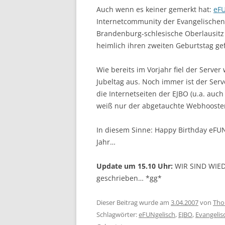
Auch wenn es keiner gemerkt hat:
eFU
Internetcommunity der Evangelischen
Brandenburg-schlesische Oberlausitz (
heimlich ihren zweiten Geburtstag gef
Wie bereits im Vorjahr fiel der Serve
Jubeltag aus. Noch immer ist der Serv
die Internetseiten der EJBO (u.a. au
weiß nur der abgetauchte Webhooster
In diesem Sinne: Happy Birthday eFU
Jahr…
Update um 15.10 Uhr:
WIR SIND WIED
geschrieben… *gg*
Dieser Beitrag wurde am
3.04.2007
von
Tho
Schlagwörter:
eFUNgelisch
,
EJBO
,
Evangelis