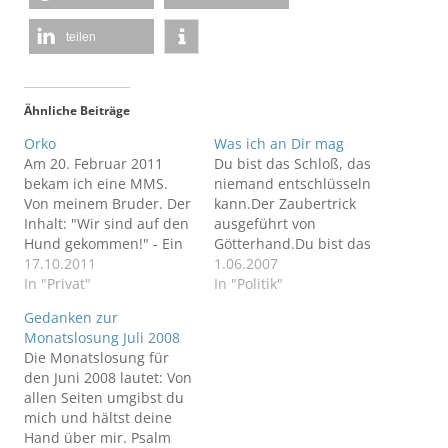
teilen
Ähnliche Beiträge
Orko
Was ich an Dir mag
Am 20. Februar 2011
Du bist das Schloß, das
bekam ich eine MMS.
niemand entschlüsseln
Von meinem Bruder. Der
kann.Der Zaubertrick
Inhalt: "Wir sind auf den
ausgeführt von
Hund gekommen!" - Ein
Götterhand.Du bist das
offener Brief an meinen
17.10.2011
Lachen auf meinem
1.06.2007
Hund.
In "Privat"
Gesicht.Jedes Wort, das
In "Politik"
aus mir spricht.Du bist
Gedanken zur
der Glanz in meinen
Monatslosung Juli 2008
verheulten Augen.Du
Die Monatslosung für
bist der Grund an mich
den Juni 2008 lautet: Von
zu glauben.Doch das
allen Seiten umgibst du
Beste an dir ist, dass du
mich und hältst deine
mir so ähnlich bist.Du
Hand über mir. Psalm
schaust in…