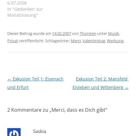
139, 5 Vorwurf oder
6.07.2008
Dank? Einengung oder
In "Gedanken zur
Geborgenheit? Käfig oder
Monatslosung"
grenzenlose Freiheit? Ein
schmaler Grad. Losgelöst
vom Kontext, von
Dieser Beitrag wurde am
14.02.2007
von
Thorsten
unter
Musik
,
Adressat und Raum lässt
Privat
veröffentlicht. Schlagwörter:
Merci
,
Valentinstag
,
Werbung
.
dieser Satz Raum für
persönliche Deutungen.
An…
Beitragsnavigation
←
Exkusion Teil 1: Eisenach
Exkusion Teil 2: Mansfeld,
und Erfurt
Eisleben und Wittenberg
→
2 Kommentare zu „
Merci, dass es Dich gibt
“
Saskia