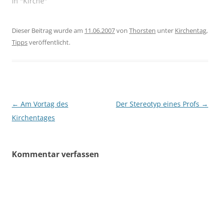
Bericht möglichst zügig
In "Kirche"
vollenden. Jedoch sei
angemerkt, dass ich ab
morgen bis
Dieser Beitrag wurde am
11.06.2007
von
Thorsten
unter
Kirchentag
,
einschließlich Sonntag
Tipps
veröffentlicht.
auf dem
Landesjugendcamp
weile. Mittwoch,
06.06.2007. Um 5.30 Uhr
klingelte mein Wecker
und…
Beitragsnavigation
←
Am Vortag des
Der Stereotyp eines Profs
→
Kirchentages
Kommentar verfassen