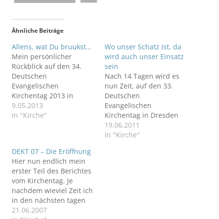
Ähnliche Beiträge
Allens, wat Du bruukst…
Wo unser Schatz ist, da
Mein persönlicher
wird auch unser Einsatz
Rückblick auf den 34.
sein
Deutschen
Nach 14 Tagen wird es
Evangelischen
nun Zeit, auf den 33.
Kirchentag 2013 in
Deutschen
Hamburg.
9.05.2013
Evangelischen
In "Kirche"
Kirchentag in Dresden
zurückzuschauen: Schön
19.06.2011
war´s, anstrengend war´s
In "Kirche"
und herzlich.
DEKT 07 – Die Eröffnung
Hier nun endlich mein
erster Teil des Berichtes
vom Kirchentag. Je
nachdem wieviel Zeit ich
in den nächsten tagen
finde, werde ich den
21.06.2007