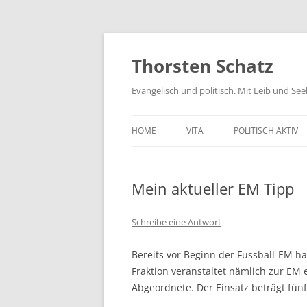
Zum
Inhalt
springen
Thorsten Schatz
Evangelisch und politisch. Mit Leib und Se
HOME
VITA
POLITISCH AKTIV
ARCHIV
NEUES AUS DEM 
Mein aktueller EM Tipp
SCHRIFTLICHE AN
PRESSEMITTEILUN
Schreibe eine Antwort
AKTIV GEGEN GIF
Bereits vor Beginn der Fussball-EM h
Fraktion veranstaltet nämlich zur EM e
Abgeordnete. Der Einsatz beträgt fünf