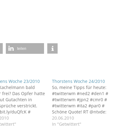
teilen
tens Woche 23/2010
Thorstens Woche 24/2010
#Kachelmann bald
So, meine Tipps für heute:
 frei? Das Opfer hatte
#twitterwm #ned2 #den1 #
aut Gutachten in
#twitterwm #jpn2 #cmr0 #
prüche verstrickt.
#twitterwm #ita2 #par0 #
/bit.ly/duQfcK #
Schöne Quote! RT @ntvde:
ericht #Mannheim
.2010
Deutschland kommt in
20.06.2010
elmann bleibt bis
twittert"
Stimmung: 28 Millionen
In "Getwittert"
 nächste Woche in
sehen Auftaktspiel
http://bit.ly/9ZgyBX #
http://bit.ly/d8WZmY #ger #