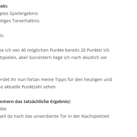
eln:
pptes Spielergebnis
htiges Torverhältnis
is.
 ich von 40 möglichen Punkte bereits 20 Punkte! Ich
tspielen, aber bürointern liege ich noch deutlich vor
erdet ihr nun fortan meine Tipps für den heutigen und
e aktuelle Punktzahl sehen.
mmern das tatsächliche Ergebnis):
nkte
, weil da noch das unverdiente Tor in der Nachspielzeit