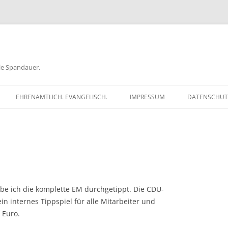
ele Spandauer.
EHRENAMTLICH. EVANGELISCH.
IMPRESSUM
DATENSCHUT
RATHAUS
FRAGEN
GEN
TKÖDER
abe ich die komplette EM durchgetippt. Die CDU-
in internes Tippspiel für alle Mitarbeiter und
 Euro.