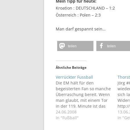
Mein Tipp für heute:
Kroation : DEUTSCHLAND – 1:2
Österreich : Polen – 2:3
Man darf gespannt sein…
teilen
teilen
Ähnliche Beiträge
Verrückter Fussball
Thors
Die EM hält für den
Jörg 
begeisterten Fan so manche
wieder
Überraschung bereit. Wenn
sich l
man glaubt, mit einem Tor
Widers
in der 119. Minute ist das
http:/
Spiel vorbei, der Gegner
24.06.2008
Landg
13.06
geschockt und besiegt,
In "Fußball"
#Kach
In "Ge
dann irrt man! Wir haben
mind.
gesehen, dass es - dank der
Haft: 