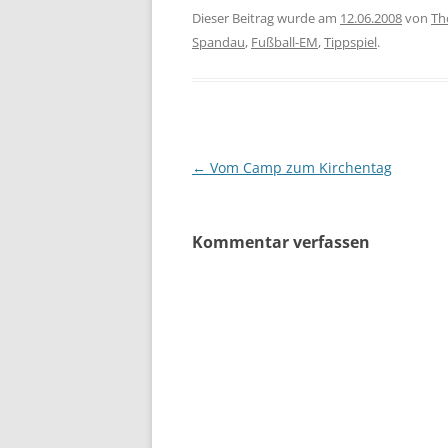
freundlichen hilfe des
Wo er 
Dieser Beitrag wurde am
12.06.2008
von
Th
Schiedsrichters - auch
@thor
Spandau
,
Fußball-EM
,
Tippspiel
.
möglich ist in…
#Weste
Euro s
der Na
#spar
Die Lo
Beitragsnavigation
←
Vom Camp zum Kirchentag
Kommentar verfassen