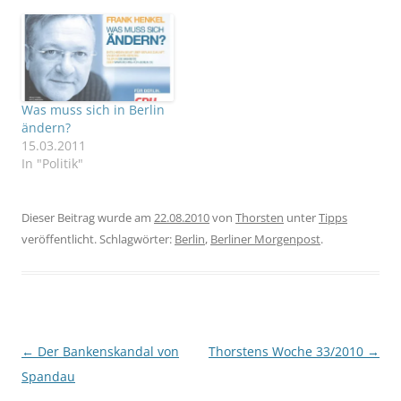
lädt Schönbohm
einPotsdam/Berlin - Die
Evangelische Jugend hat
Brandenburgs
Innenminister Jörg
Schönbohm (CDU) zu
Was muss sich in Berlin
einem "kritischen Dialog"
ändern?
über die Bekämpfung
15.03.2011
des Rechtsextremismus
In "Politik"
aufgefordert. Dazu
habe…
Dieser Beitrag wurde am
22.08.2010
von
Thorsten
unter
Tipps
veröffentlicht. Schlagwörter:
Berlin
,
Berliner Morgenpost
.
Beitragsnavigation
←
Der Bankenskandal von
Thorstens Woche 33/2010
→
Spandau