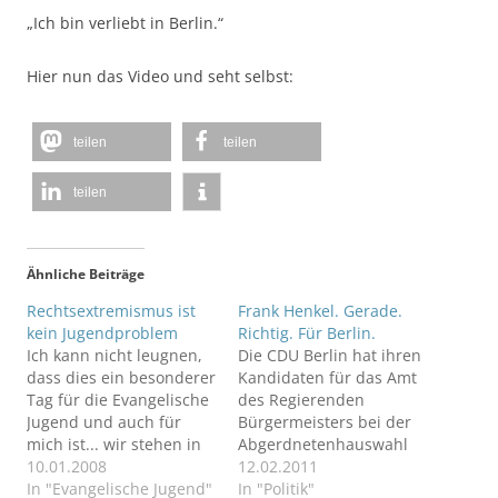
„Ich bin verliebt in Berlin.“
Hier nun das Video und seht selbst:
teilen
teilen
teilen
Ähnliche Beiträge
Rechtsextremismus ist
Frank Henkel. Gerade.
kein Jugendproblem
Richtig. Für Berlin.
Ich kann nicht leugnen,
Die CDU Berlin hat ihren
dass dies ein besonderer
Kandidaten für das Amt
Tag für die Evangelische
des Regierenden
Jugend und auch für
Bürgermeisters bei der
mich ist... wir stehen in
Abgerdnetenhauswahl
der Zeitung...
10.01.2008
2011 nominiert. Es ist
12.02.2011
;)Evangelische Jugend
In "Evangelische Jugend"
Frank Henkel.
In "Politik"