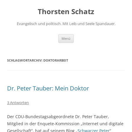
Zum
Inhalt
Thorsten Schatz
springen
Evangelisch und politisch. Mit Leib und Seele Spandauer.
Menü
SCHLAGWORTARCHIV:
DOKTORARBEIT
Dr. Peter Tauber: Mein Doktor
3 Antworten
Der CDU-Bundestagsabgeordnete Dr. Peter Tauber,
Mitglied in der Enquete-Kommission „Internet und digitale
Gesellschaft“, hat auf seinem Blog „
Schwarzer Peter
“