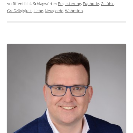
veröffentlicht. Schlagwörter:
Begeisterung
,
Euphorie
,
Gefühle
,
Großzügigkeit
,
Liebe
,
Neugierde
,
Wahnsinn
.