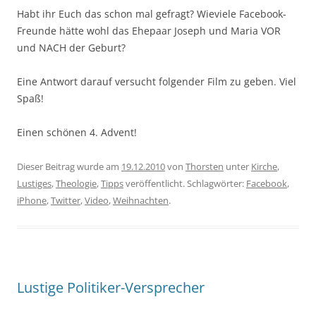
Habt ihr Euch das schon mal gefragt? Wieviele Facebook-
Freunde hätte wohl das Ehepaar Joseph und Maria VOR
und NACH der Geburt?
Eine Antwort darauf versucht folgender Film zu geben. Viel
Spaß!
Einen schönen 4. Advent!
Dieser Beitrag wurde am
19.12.2010
von
Thorsten
unter
Kirche
,
Lustiges
,
Theologie
,
Tipps
veröffentlicht. Schlagwörter:
Facebook
,
iPhone
,
Twitter
,
Video
,
Weihnachten
.
Lustige Politiker-Versprecher