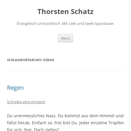
Zum
Inhalt
Thorsten Schatz
springen
Evangelisch und politisch. Mit Leib und Seele Spandauer.
Menü
SCHLAGWORTARCHIV:
OZEAN
Regen
Schreibe eine Antwort
Du unermessliches Nass. Du kommst aus dem Himmel und
fällst herab. Einfach so. Frei bist Du. Jeder einzelne Tropfen
für sich. Frei. Doch ziellos?