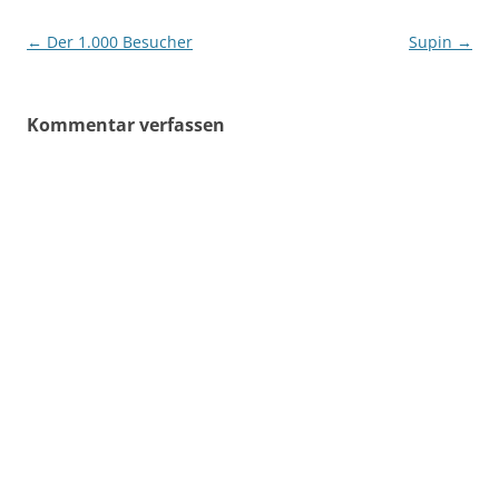
Beitragsnavigation
←
Der 1.000 Besucher
Supin
→
Kommentar verfassen