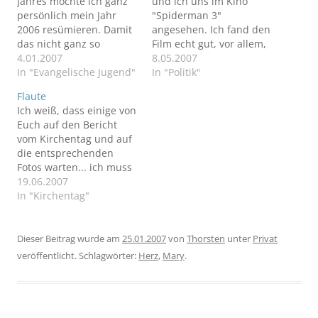
Jahres möchte ich ganz
und ich uns im Kino
persönlich mein Jahr
"Spiderman 3"
2006 resümieren. Damit
angesehen. Ich fand den
das nicht ganz so
Film echt gut, vor allem,
trocken wird, hab ich
4.01.2007
weil er aus meiner Sicht
8.05.2007
mal mein Jahr auch für
In "Evangelische Jugend"
sogar eine moralische
In "Politik"
Euch in Bildern
Botschaft hat!Und darum
Flaute
zusammengefasst. Klickt
geht´s: Peter Parker führt
Ich weiß, dass einige von
euch einfach mal durch.
eine Beziehung mit
Euch auf den Bericht
Das war mein Jahr 2006
Broadway-
vom Kirchentag und auf
Im Januar wurde ich vom
Schauspielerin Mary
die entsprechenden
Ältenstenrat der
Jane Watson und glaubt
Fotos warten... ich muss
Landessynode…
sich bereit, ihr einen
Euch aber leider noch
19.06.2007
Heiratsantrag zu…
etwas vertrösten, denn
In "Kirchentag"
ich finde derzeit einfach
nicht die Zeit, um die
Artikel zu schreiben bzw.
Dieser Beitrag wurde am
25.01.2007
von
Thorsten
unter
Privat
die Fotos hochzuladen...
veröffentlicht. Schlagwörter:
Herz
,
Mary
.
und wenn, dann will ich
das richtig
machen...Geduldet…