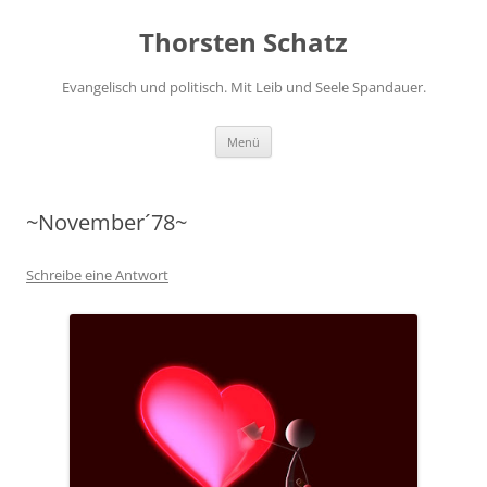
Zum
Inhalt
Thorsten Schatz
springen
Evangelisch und politisch. Mit Leib und Seele Spandauer.
Menü
~November´78~
Schreibe eine Antwort