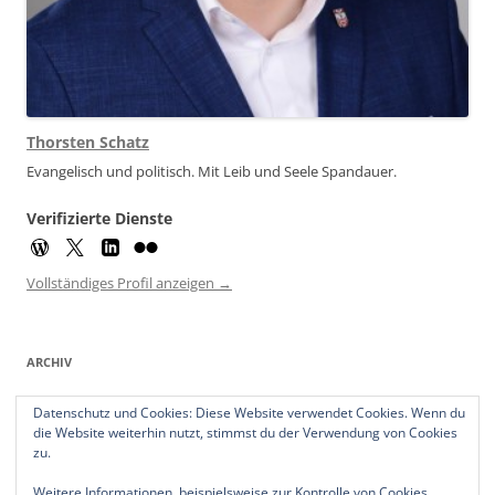
Thorsten Schatz
Evangelisch und politisch. Mit Leib und Seele Spandauer.
Verifizierte Dienste
Vollständiges Profil anzeigen →
ARCHIV
Archiv
Datenschutz und Cookies: Diese Website verwendet Cookies. Wenn du
die Website weiterhin nutzt, stimmst du der Verwendung von Cookies
zu.
Weitere Informationen, beispielsweise zur Kontrolle von Cookies,