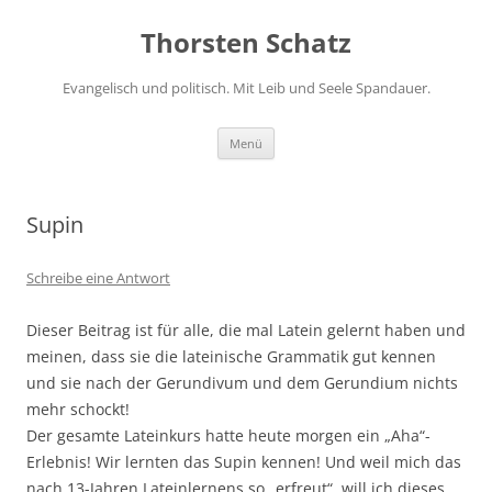
Zum
Inhalt
Thorsten Schatz
springen
Evangelisch und politisch. Mit Leib und Seele Spandauer.
Menü
Supin
Schreibe eine Antwort
Dieser Beitrag ist für alle, die mal Latein gelernt haben und
meinen, dass sie die lateinische Grammatik gut kennen
und sie nach der Gerundivum und dem Gerundium nichts
mehr schockt!
Der gesamte Lateinkurs hatte heute morgen ein „Aha“-
Erlebnis! Wir lernten das Supin kennen! Und weil mich das
nach 13-Jahren Lateinlernens so „erfreut“, will ich dieses