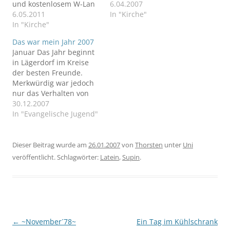
und kostenlosem W-Lan
Filmkritik von mir aus
6.04.2007
während des DEKT.
6.05.2011
dem Jahre 2004 hier
In "Kirche"
In "Kirche"
veröffentlichen: "Die
Passion Christi" Ein Film
Das war mein Jahr 2007
von Mel Gibson erregt
Januar Das Jahr beginnt
die Gemüter Was
in Lägerdorf im Kreise
erwartet man, wenn man
der besten Freunde.
den Titel des Filmes "Die
Merkwürdig war jedoch
Passion Christi"…
nur das Verhalten von
Aila, was sich in der
30.12.2007
Rückschau erklären
In "Evangelische Jugend"
lässt. Zurück in Berlin
dauert es keine Woche
und Aila erklärt mir, dass
Dieser Beitrag wurde am
26.01.2007
von
Thorsten
unter
Uni
sie eine „Auszeit“ von
veröffentlicht. Schlagwörter:
Latein
,
Supin
.
vier Wochen benötige, in
der sie nichts von…
Beitragsnavigation
←
~November´78~
Ein Tag im Kühlschrank