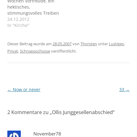
Wochen Vorfreude, ein
und haben mich im
letzten Jahres bekam ich
hektisches,
Büro…
dann von Oliver und
stimmungsvolles Treiben
Annika gesagt, dass sie
in den Straßen und
24.12.2012
sich verlobt…
Einkaufszentren,
In "Kirche"
gemütliche Abende bei
Kerzenschein mit den
Liebsten haben auf
Dieser Beitrag wurde am
28.05.2007
von
Thorsten
unter
Lustiges
,
diesen einen Abend
Privat
,
Schnappschüsse
veröffentlicht.
hingewiesen.
Beitragsnavigation
←
Now or never
33
→
2 Kommentare zu „
Ollis Junggesellenabschied
“
November78