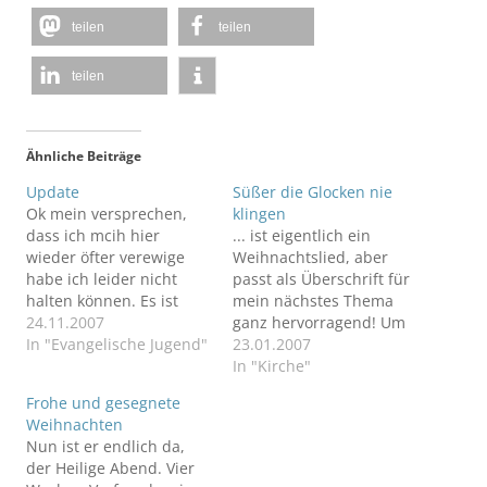
teilen
teilen
teilen
Ähnliche Beiträge
Update
Süßer die Glocken nie
Ok mein versprechen,
klingen
dass ich mcih hier
... ist eigentlich ein
wieder öfter verewige
Weihnachtslied, aber
habe ich leider nicht
passt als Überschrift für
halten können. Es ist
mein nächstes Thema
aber auch gerade so viel
24.11.2007
ganz hervorragend! Um
zu tun...Aila ist gestern
In "Evangelische Jugend"
mcih herum ist das
23.01.2007
ausgezogen. Jetzt ist sie
Hochzeitsglück
In "Kirche"
stolze
ausgebrochen.
Frohe und gesegnete
"Wohnungsbesitzerin"
Angefangen hat letztes
Weihnachten
(also eher -mieterin). Am
Jahr Mary, die ganz
Nun ist er endlich da,
Mittwoch waren Mary
heimlich ihren Oliver
der Heilige Abend. Vier
und Olli hier in Berlin
geheiratet hat. Ende des