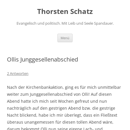
Zum
Inhalt
Thorsten Schatz
springen
Evangelisch und politisch. Mit Leib und Seele Spandauer.
Menü
Ollis Junggesellenabschied
2 Antworten
Nach der Kirchenbankaktion, ging es für mich unmittelbar
weiter zum Junggesellenabschied von Olli! Auf diesen
Abend hatte ich mich seit Wochen gefreut und nun
nachträglich auf den gestrigen Abend bzw. die gestrige
Nacht blickend, habe ich mir überlegt, dass ein Fließtext
überaus unangemessen für diesen tollen Abend wäre,
darum bekommt Olli nun seine eigene Lach- und