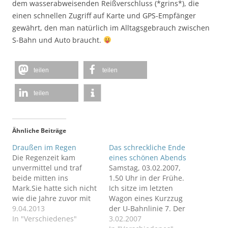
dem wasserabweisenden Reißverschluss (*grins*), die
einen schnellen Zugriff auf Karte und GPS-Empfänger
gewährt, den man natürlich im Alltagsgebrauch zwischen
S-Bahn und Auto braucht.
teilen
teilen
teilen
Ähnliche Beiträge
Draußen im Regen
Das schreckliche Ende
Die Regenzeit kam
eines schönen Abends
unvermittel und traf
Samstag, 03.02.2007,
beide mitten ins
1.50 Uhr in der Frühe.
Mark.Sie hatte sich nicht
Ich sitze im letzten
wie die Jahre zuvor mit
Wagon eines Kurzzug
Veränderungen am
9.04.2013
der U-Bahnlinie 7. Der
Himmel angekündigt. Sie
In "Verschiedenes"
Zug fährt in den U-
3.02.2007