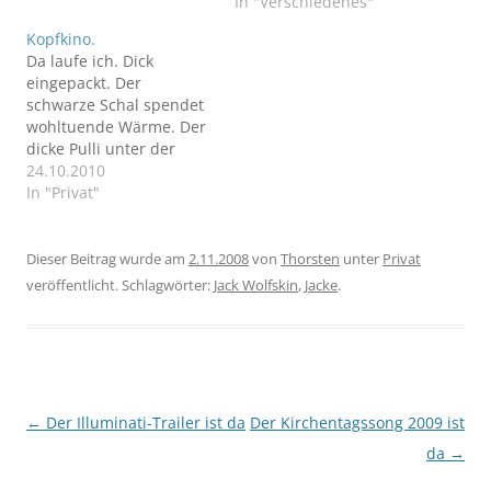
war einfach da. Sie kam
Bahnhof Siemenssdamm
In "Verschiedenes"
wie aus dem Nichts.
ein. In meinem Walkman
Kopfkino.
singen die Wise Guys.
Da laufe ich. Dick
Doch plötzlich
eingepackt. Der
quietschen die Bremsen,
schwarze Schal spendet
der Zug kommt abrupt
wohltuende Wärme. Der
zum stehen. Der Motor
dicke Pulli unter der
wird abgestellt.
Jacke ein wohltuendes
24.10.2010
Verwirrung. Ich
Gefühl. Es regnet. Der
In "Privat"
wundere…
Wind drückt mich hin
und her, als ob er nicht
wissen würde, ob er es
Dieser Beitrag wurde am
2.11.2008
von
Thorsten
unter
Privat
gutheißen solle, dass
veröffentlicht. Schlagwörter:
Jack Wolfskin
,
Jacke
.
dieses
Michelinmännchen gen
Wald pilgert.
Beitragsnavigation
←
Der Illuminati-Trailer ist da
Der Kirchentagssong 2009 ist
da
→