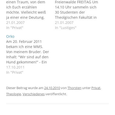
einen Traum, von dem
Freienwalde FREITAG Um
ich Euch erzählen
14.10 Uhr sammeln sich
möchte. Vielleicht weiß
30 Studenten der
ja einer eine Deutung.
Theolgischen Fakultät in
Ich laufe einen
21.01.2007
der Eingangshalle des S-
21.01.2007
Marathon. Eine
In "Privat"
Bahnhofes Hackescher
In "Lustiges"
Rundstrecke. Ich renne,
Markt. Sie sind
Orko
ich bin schnell und
bewaffnet mit
Am 20. Februar 2011
erlaufe mir einen großen
Rucksäcken und haben
bekam ich eine MMS.
Vorsprung vor dem Feld.
alle mindestens eines
Von meinem Bruder. Der
Die Strecke startet in der
gemeinsam: sie alle
Inhalt: "Wir sind auf den
Messe Berlin, geht
gehören dem Studien-
Hund gekommen!" - Ein
vorbei an alten
Eingangs-Projekt (SEP) -
offener Brief an meinen
17.10.2011
Häusern…
einem Pflichtkurs des
Hund.
In "Privat"
ersten theologischen
Fachsemesters -…
Dieser Beitrag wurde am
24.10.2010
von
Thorsten
unter
Privat
,
Theologie
,
Verschiedenes
veröffentlicht.