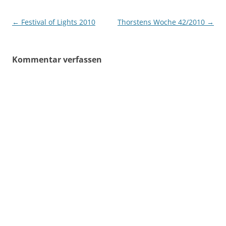
Beitragsnavigation
←
Festival of Lights 2010
Thorstens Woche 42/2010
→
Kommentar verfassen