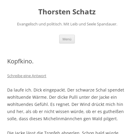
Zum
Inhalt
Thorsten Schatz
springen
Evangelisch und politisch. Mit Leib und Seele Spandauer.
Menü
Kopfkino.
Schreibe eine Antwort
Da laufe ich. Dick eingepackt. Der schwarze Schal spendet
wohltuende Wärme. Der dicke Pulli unter der Jacke ein
wohltuendes Gefühl. Es regnet. Der Wind drückt mich hin
und her, als ob er nicht wissen würde, ob er es gutheißen
solle, dass dieses Michelinmännchen gen Wald pilgert.
Die Jacke lässt die Tropfeh abperlen. Schon bald würde