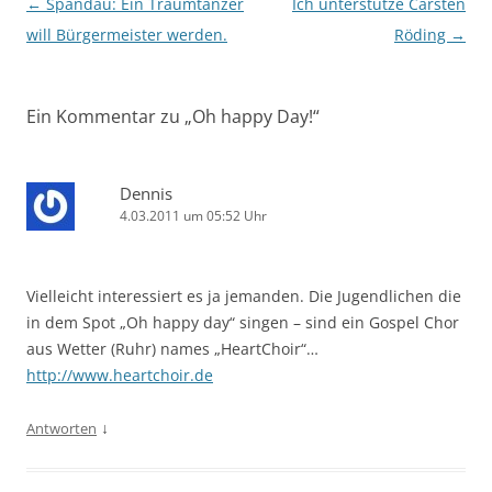
Beitragsnavigation
←
Spandau: Ein Traumtänzer
Ich unterstütze Carsten
will Bürgermeister werden.
Röding
→
Ein Kommentar zu „
Oh happy Day!
“
Dennis
4.03.2011 um 05:52 Uhr
Vielleicht interessiert es ja jemanden. Die Jugendlichen die
in dem Spot „Oh happy day“ singen – sind ein Gospel Chor
aus Wetter (Ruhr) names „HeartChoir“…
http://www.heartchoir.de
↓
Antworten