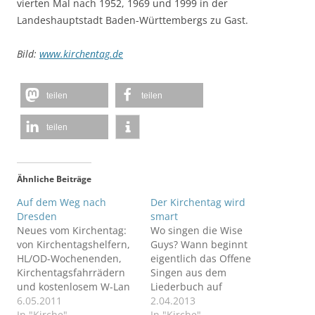
vierten Mal nach 1952, 1969 und 1999 in der
Landeshauptstadt Baden-Württembergs zu Gast.
Bild:
www.kirchentag.de
teilen
teilen
teilen
Ähnliche Beiträge
Auf dem Weg nach
Der Kirchentag wird
Dresden
smart
Neues vom Kirchentag:
Wo singen die Wise
von Kirchentagshelfern,
Guys? Wann beginnt
HL/OD-Wochenenden,
eigentlich das Offene
Kirchentagsfahrrädern
Singen aus dem
und kostenlosem W-Lan
Liederbuch auf
während des DEKT.
6.05.2011
Plattdeutsch? Und wer
2.04.2013
In "Kirche"
ist bitte der Typ, der da
In "Kirche"