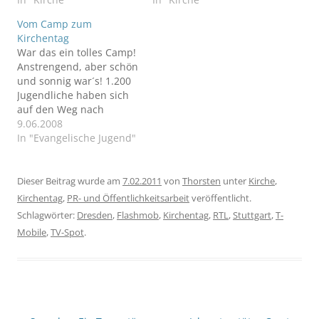
vorne was über
Vom Camp zum
Generationengerechtigke
Kirchentag
it erzählt? Das
War das ein tolles Camp!
Kirchentags-App gibt die
Anstrengend, aber schön
Antwort!
und sonnig war´s! 1.200
Jugendliche haben sich
auf den Weg nach
Hirschluch gemacht, um
9.06.2008
der bulligen Hitze zu
In "Evangelische Jugend"
trotzen. Ich bin sehr
zufrieden. Die
Camperöffnung ist glatt
Dieser Beitrag wurde am
7.02.2011
von
Thorsten
unter
Kirche
,
gegangen und meine
Kirchentag
,
PR- und Öffentlichkeitsarbeit
veröffentlicht.
Anmoderation ging auch
Schlagwörter:
Dresden
,
Flashmob
,
Kirchentag
,
RTL
,
Stuttgart
,
T-
glatt. Abends begann
Mobile
,
TV-Spot
.
dann die lange
Lesenacht von Ralf,…