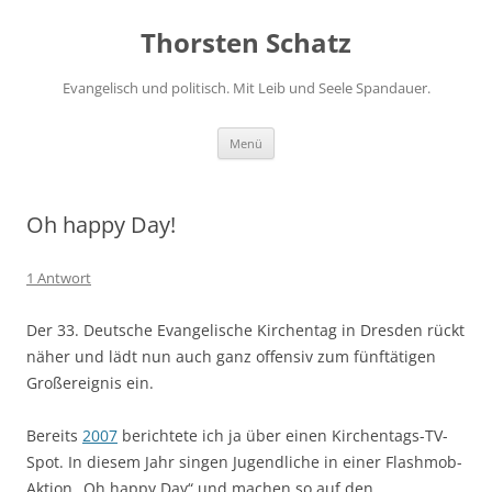
Zum
Inhalt
Thorsten Schatz
springen
Evangelisch und politisch. Mit Leib und Seele Spandauer.
Menü
Oh happy Day!
1 Antwort
Der 33. Deutsche Evangelische Kirchentag in Dresden rückt
näher und lädt nun auch ganz offensiv zum fünftätigen
Großereignis ein.
Bereits
2007
berichtete ich ja über einen Kirchentags-TV-
Spot. In diesem Jahr singen Jugendliche in einer Flashmob-
Aktion „Oh happy Day“ und machen so auf den