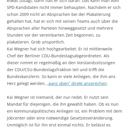
etwas zusagt, dann hält er sich daran. Das kann man vom
SPD-Kandidaten nicht immer behaupten. Nachdem er sich
schon 2009 nicht an Absprachen bei der Plakatierung
gehalten hat, hat er sich mit seinen Teams auch über die
Absprachen aller Parteien hinweggesetzt und mehrere
Stunden vor der vereinbarten Zeit begonnen, zu
plakatieren. Grob unsportlich.
Kai Wegner hat sich hochgearbeitet. Er ist mittlerweile
Chef der Berliner CDU-Bundestagsabgeordneten. Als
dieser nimmt er regelmäßig an den Vorstandssitzungen
der CDU/CSU-Bundestagsfraktion teil und trifft die
Bundeskanzlerin. So kann er viele Anliegen, die ihm ans
Herz gelegt werden,
„ganz oben“ direkt ansprechen
.
Kai Wegner ist niemand, der nur redet. Er nutzt sein
Mandat für diejenigen, die ihn gewählt haben. Ob es nun
ein kommunalpolitisches Anliegen ist, ein Problem mit dem
Jobcenter oder eine notwendige Gesetzesveränderung.
Unmöglich ist für ihn erst einmal nichts. Er belässt es