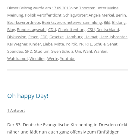
Dieser Beitrag wurde am
17.09.2013
von
Thorsten
unter
Meine
Meinung
,
Politik
veröffentlicht. Schlagwörter:
Angela Merkel
,
Berlin
,
Bezirksverordnete
,
Bezirksverordnetenversammlung
,
Bild
,
Bildung
,
Blog
,
Bundestagswahl
,
CDU
,
Charlottenburg
,
CSU
,
Deutschland
,
Diskussion
,
Essen
,
FDP
,
Gesetze
,
Hamburg
,
Heimat
,
Herz
,
Jobcenter
,
Kai Wegner
,
Kinder
,
Liebe
,
Mitte
,
Politik
,
PR
,
RTL
,
Schule
,
Senat
,
Spandau
,
SPD
,
Studium
,
Swen Schulz
,
Uni
,
Wahl
,
Wahlen
,
Wahlkampf
,
Wedding
,
Werte
,
Youtube
.
Oh happy Day!
1 Antwort
Der 33. Deutsche Evangelische Kirchentag in Dresden rückt
näher und lädt nun auch ganz offensiv zum fünftätigen