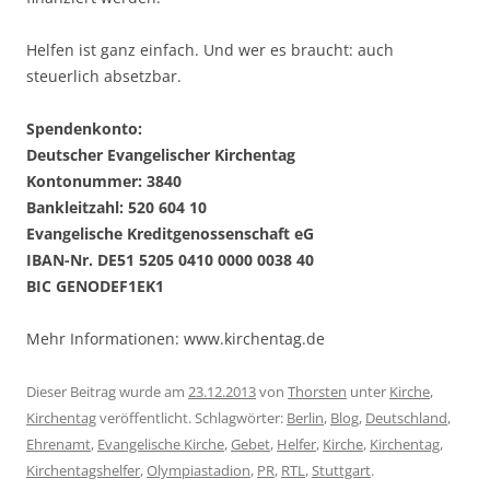
Helfen ist ganz einfach. Und wer es braucht: auch
steuerlich absetzbar.
Spendenkonto:
Deutscher Evangelischer Kirchentag
Kontonummer: 3840
Bankleitzahl: 520 604 10
Evangelische Kreditgenossenschaft eG
IBAN-Nr. DE51 5205 0410 0000 0038 40
BIC GENODEF1EK1
Mehr Informationen: www.kirchentag.de
Dieser Beitrag wurde am
23.12.2013
von
Thorsten
unter
Kirche
,
Kirchentag
veröffentlicht. Schlagwörter:
Berlin
,
Blog
,
Deutschland
,
Ehrenamt
,
Evangelische Kirche
,
Gebet
,
Helfer
,
Kirche
,
Kirchentag
,
Kirchentagshelfer
,
Olympiastadion
,
PR
,
RTL
,
Stuttgart
.