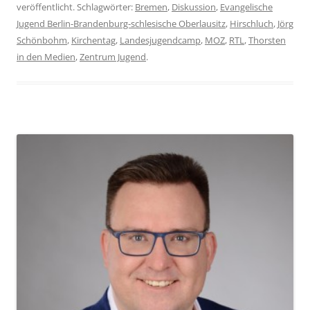
veröffentlicht. Schlagwörter:
Bremen
,
Diskussion
,
Evangelische
Jugend Berlin-Brandenburg-schlesische Oberlausitz
,
Hirschluch
,
Jörg
Schönbohm
,
Kirchentag
,
Landesjugendcamp
,
MOZ
,
RTL
,
Thorsten
in den Medien
,
Zentrum Jugend
.