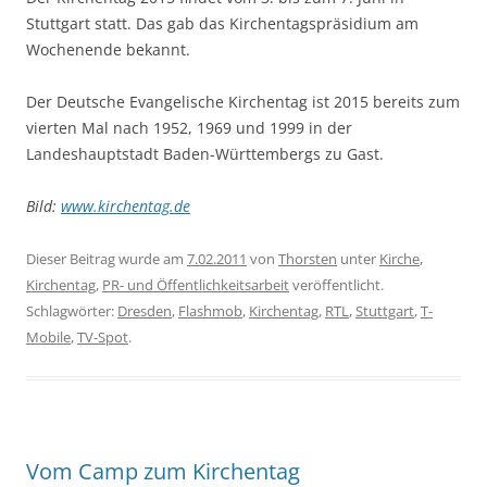
Stuttgart statt. Das gab das Kirchentagspräsidium am
Wochenende bekannt.
Der Deutsche Evangelische Kirchentag ist 2015 bereits zum
vierten Mal nach 1952, 1969 und 1999 in der
Landeshauptstadt Baden-Württembergs zu Gast.
Bild:
www.kirchentag.de
Dieser Beitrag wurde am
7.02.2011
von
Thorsten
unter
Kirche
,
Kirchentag
,
PR- und Öffentlichkeitsarbeit
veröffentlicht.
Schlagwörter:
Dresden
,
Flashmob
,
Kirchentag
,
RTL
,
Stuttgart
,
T-
Mobile
,
TV-Spot
.
Vom Camp zum Kirchentag