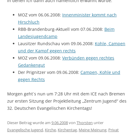
in denen ich dann auch namentlich erwähnt wurde:
MOZ vom 06.06.2008:
Innenminister kommt nach
Hirschluch
RBB-Brandenburg-Aktuell vom 07.06.2008:
Beim
Landesjugendcamp
Lausitzer Rundschau vom 09.06.2008:
Kohle, Campen
und der Kampf gegen rechts
MOZ vom 09.06.2008:
Verbünden gegen rechtes
Gedankengut
Der Prignitzer vom 09.06.2008:
Campen, Kohle und
gegen Rechts
Morgen geht´s nun um 7:28 Uhr mit dem ICE nach Bremen
zur ersten Sitzung der Projektleitung „Zentrum Jugend“ des
32. Deutschen Evangelischen Kirchentags!
Dieser Beitrag wurde am
9.06.2008
von
Thorsten
unter
Evangelische Jugend
,
Kirche
,
Kirchentag
,
Meine Meinung
,
Privat