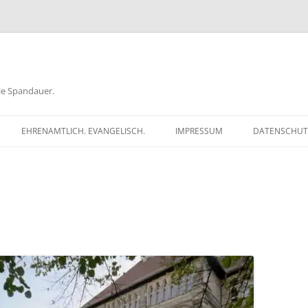
ele Spandauer.
EHRENAMTLICH. EVANGELISCH.
IMPRESSUM
DATENSCHUT
RATHAUS
FRAGEN
GEN
TKÖDER