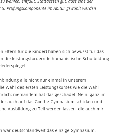
 zu wählen, entfällt. Stattdessen gilt, dass eine der
er 5. Prüfungskomponente im Abitur gewählt werden
n Eltern für die Kinder) haben sich bewusst für das
 die leistungsfordernde humanistische Schulbildung
iederspiegelt.
hbindung alle nicht nur einmal in unserem
 die Wahl des ersten Leistungskurses wie die Wahl
hrlich: niemandem hat das geschadet. Nein, ganz im
nder auch auf das Goethe-Gymnasium schicken und
che Ausbildung zu Teil werden lassen, die auch mir
 war deutschlandweit das einzige Gymnasium,