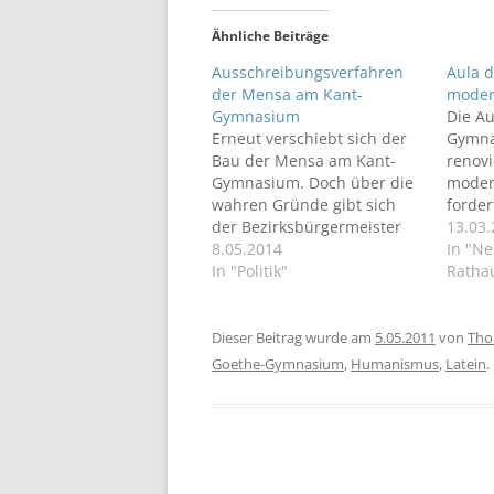
Ähnliche Beiträge
Ausschreibungsverfahren
Aula 
der Mensa am Kant-
moder
Gymnasium
Die Au
Erneut verschiebt sich der
Gymnas
Bau der Mensa am Kant-
renovi
Gymnasium. Doch über die
modern
wahren Gründe gibt sich
forder
der Bezirksbürgermeister
Spand
13.03
sehr zugeknöpft...
8.05.2014
der k
In "N
In "Politik"
Bezir
Ratha
mlung
Dieser Beitrag wurde am
5.05.2011
von
Tho
Goethe-Gymnasium
,
Humanismus
,
Latein
.