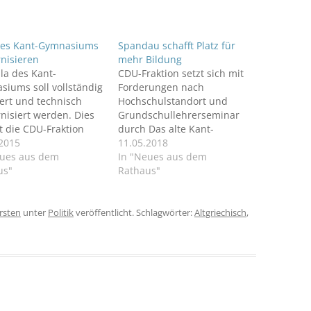
des Kant-Gymnasiums
Spandau schafft Platz für
nisieren
mehr Bildung
la des Kant-
CDU-Fraktion setzt sich mit
iums soll vollständig
Forderungen nach
ert und technisch
Hochschulstandort und
isiert werden. Dies
Grundschullehrerseminar
t die CDU-Fraktion
durch Das alte Kant-
au in einem Antrag in
.2015
Gymnasium im Herzen der
11.05.2018
ommenden
eues aus dem
Altstadt Spandau wird zu
In "Neues aus dem
ksverordnetenversam
us"
einem weiteren
Rathaus"
.
Bildungsstandort in der
Havelstadt. Ein
entsprechender Beschluss
rsten
unter
Politik
veröffentlicht. Schlagwörter:
Altgriechisch
,
wurde am Mittwoch im
Ausschuss für
Weiterbildung und Kultur
gefasst. Patrick Wolf, Stellv.
Fraktionsvorsitzender und
bildungspolitischer
Sprecher, erklärt: „Spandau