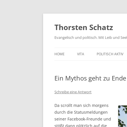
Zum
Inhalt
springen
Thorsten Schatz
Evangelisch und politisch. Mit Leib und Se
HOME
VITA
POLITISCH AKTIV
ARCHIV
NEUES AUS DEM 
Ein Mythos geht zu Ende
SCHRIFTLICHE AN
PRESSEMITTEILUN
Schreibe eine Antwort
AKTIV GEGEN GIF
Da scrollt man sich morgens
durch die Statusmeldungen
seiner Facebook-Freunde und
stößt dann plötzlich auf die