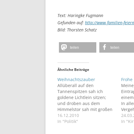
Text: Haringke Fugmann
Gefunden auf:
http://www.familien-feier
Bild: Thorsten Schatz
teilen
teilen
Ähnliche Beiträge
Weihnachtszauber
Frohe
Allüberall auf den
Meine
Tannenspitzen sah ich
Eintra
goldene Lichtlein sitzen;
einem
und droben aus dem
In al
Himmelstor sah mit großen
Vergeh
Augen das Christkind
16.12.2010
auch 
24.03
hervor. Über den Versuch
In "Politik"
uns di
In "Ki
den Zauber der Weihnacht
der T
zu entschlüsseln.
Aufers