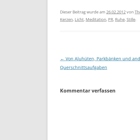
Gewin
Gesun
Dieser Beitrag wurde am
26.02.2012
von
Th
berühr
Kerzen
,
Licht
,
Meditation
,
PR
,
Ruhe
,
Stille
.
Kraft 
Aufers
Anfän
Beitragsnavigation
←
Von Aluhüten, Parkbänken und an
Querschnittsaufgaben
Kommentar verfassen