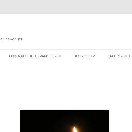
ele Spandauer.
EHRENAMTLICH. EVANGELISCH.
IMPRESSUM
DATENSCHUT
RATHAUS
FRAGEN
GEN
TKÖDER