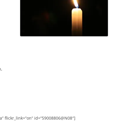
n,
ria“ flickr_link=“on“ id=“59008806@N08″]