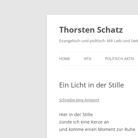
Zum
Inhalt
springen
Thorsten Schatz
Evangelisch und politisch. Mit Leib und Se
HOME
VITA
POLITISCH AKTIV
ARCHIV
NEUES AUS DEM 
Ein Licht in der Stille
SCHRIFTLICHE AN
PRESSEMITTEILUN
Schreibe eine Antwort
AKTIV GEGEN GIF
Hier in der Stille
zünde ich eine Kerze an
und komme einen Moment zur Ruhe.