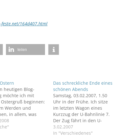
n-feste.net/164d407.html
teilen
 Ostern
Das schreckliche Ende eines
n heutigen Blog-
schönen Abends
g möchte ich mit
Samstag, 03.02.2007, 1.50
 Ostergruß beginnen:
Uhr in der Frühe. Ich sitze
lem Werden und
im letzten Wagon eines
en, in allem, was
Kurzzug der U-Bahnlinie 7.
kommen mag, begleite
.2008
Der Zug fährt in den U-
e tröstliche Zusage
rche"
Bahnhof Siemenssdamm
3.02.2007
reue des
ein. In meinem Walkman
In "Verschiedenes"
tandenen. In allen
singen die Wise Guys. Doch