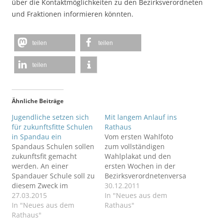
über die Kontaktmöglichkeiten zu den Bezirksverordneten
und Fraktionen informieren könnten.
teilen
teilen
teilen
Ähnliche Beiträge
Jugendliche setzen sich
Mit langem Anlauf ins
für zukunftsfitte Schulen
Rathaus
in Spandau ein
Vom ersten Wahlfoto
Spandaus Schulen sollen
zum vollständigen
zukunftsfit gemacht
Wahlplakat und den
werden. An einer
ersten Wochen in der
Spandauer Schule soll zu
Bezirksverordnetenversa
diesem Zweck im
mmlung Spandau.
30.12.2011
Rahmen eines
27.03.2015
In "Neues aus dem
Modellversuchs eine
In "Neues aus dem
Rathaus"
Tablet- oder
Rathaus"