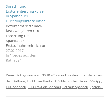
Laptopklasse
Sprach- und
eingerichtet werden.
Erstorientierungskurse
in Spandauer
Flüchtlingsunterkünften
Bezirksamt setzt nach
fast zwei Jahren CDU-
Forderung um In
Spandauer
Erstaufnahmeeinrichtun
gen werden künftig zehn
27.02.2017
Sprach- und
In "Neues aus dem
Erstorientierungskurse
Rathaus"
angeboten. Dies teilte
Bezirksbürgermeister
Kleebank dem
Dieser Beitrag wurde am
30.10.2012
von
Thorsten
unter
Neues aus
Integrationsausschuss
dem Rathaus
,
Politik
veröffentlicht. Schlagwörter:
Berlin
,
BVV-App
,
der BVV Spandau auf
CDU Spandau
,
CDU-Fraktion Spandau
,
Rathaus Spandau
,
Spandau
.
Nachfrage der CDU-
Fraktion mit. Die Kurse
werden aus Mitteln des
Integrationsfonds
bezahlt. Das Bezirksamt