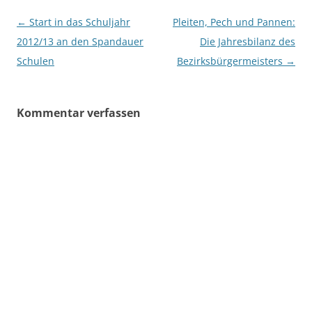
setzt damit einen
Beitragsnavigation
←
Start in das Schuljahr
Pleiten, Pech und Pannen:
entsprechenden CDU-
Antrag um. Die CDU-
2012/13 an den Spandauer
Die Jahresbilanz des
Fraktion Spandau…
Schulen
Bezirksbürgermeisters
→
Kommentar verfassen