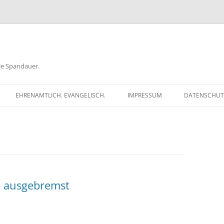
ele Spandauer.
EHRENAMTLICH. EVANGELISCH.
IMPRESSUM
DATENSCHUT
RATHAUS
FRAGEN
GEN
TKÖDER
 ausgebremst