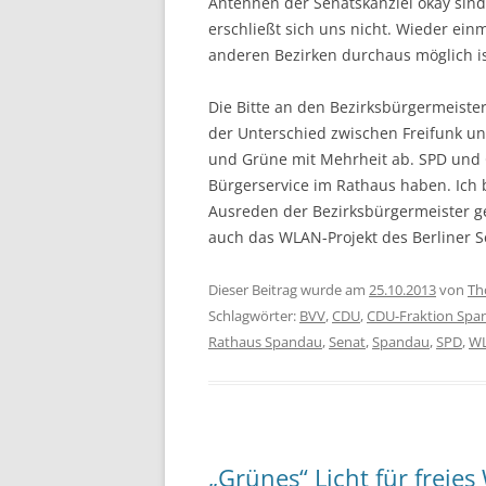
Antennen der Senatskanzlei okay sind,
erschließt sich uns nicht. Wieder ein
anderen Bezirken durchaus möglich is
Die Bitte an den Bezirksbürgermeiste
der Unterschied zwischen Freifunk un
und Grüne mit Mehrheit ab. SPD und
Bürgerservice im Rathaus haben. Ich 
Ausreden der Bezirksbürgermeister g
auch das WLAN-Projekt des Berliner Se
Dieser Beitrag wurde am
25.10.2013
von
Th
Schlagwörter:
BVV
,
CDU
,
CDU-Fraktion Spa
Rathaus Spandau
,
Senat
,
Spandau
,
SPD
,
W
„Grünes“ Licht für freie