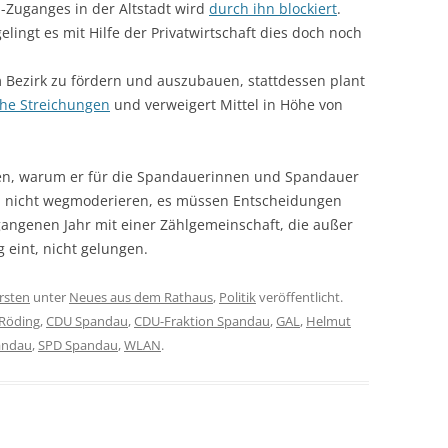
-Zuganges in der Altstadt wird
durch ihn blockiert
.
elingt es mit Hilfe der Privatwirtschaft dies doch noch
m Bezirk zu fördern und auszubauen, stattdessen plant
che Streichungen
und verweigert Mittel in Höhe von
sen, warum er für die Spandauerinnen und Spandauer
ch nicht wegmoderieren, es müssen Entscheidungen
rgangenen Jahr mit einer Zählgemeinschaft, die außer
eint, nicht gelungen.
rsten
unter
Neues aus dem Rathaus
,
Politik
veröffentlicht.
 Röding
,
CDU Spandau
,
CDU-Fraktion Spandau
,
GAL
,
Helmut
andau
,
SPD Spandau
,
WLAN
.