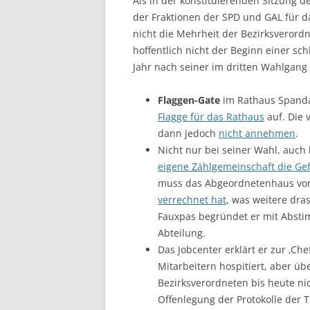
Als in der konstituierenden Sitzung
der Fraktionen der SPD und GAL für d
nicht die Mehrheit der Bezirksverord
hoffentlich nicht der Beginn einer sc
Jahr nach seiner im dritten Wahlgang e
Flaggen-Gate
im Rathaus Spandau
Flagge für das Rathaus
auf. Die 
dann jedoch
nicht annehmen
.
Nicht nur bei seiner Wahl, auc
eigene Zählgemeinschaft die Gef
muss das Abgeordnetenhaus von 
verrechnet hat
, was weitere dra
Fauxpas begründet er mit Abst
Abteilung.
Das Jobcenter erklärt er zur ‚Che
Mitarbeitern hospitiert, aber üb
Bezirksverordneten bis heute nic
Offenlegung der Protokolle der