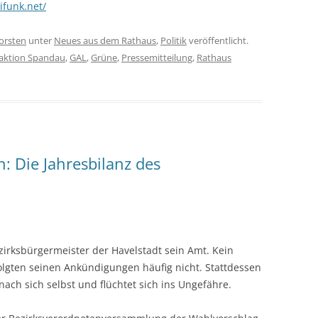
eifunk.net/
orsten
unter
Neues aus dem Rathaus
,
Politik
veröffentlicht.
aktion Spandau
,
GAL
,
Grüne
,
Pressemitteilung
,
Rathaus
: Die Jahresbilanz des
zirksbürgermeister der Havelstadt sein Amt. Kein
olgten seinen Ankündigungen häufig nicht. Stattdessen
ach sich selbst und flüchtet sich ins Ungefähre.