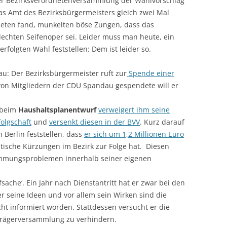
 der Bezirksverordnetenversammlung der Wahlvorschlag
as Amt des Bezirksbürgermeisters gleich zwei Mal
neten fand, munkelten böse Zungen, dass das
hlechten Seifenoper sei. Leider muss man heute, ein
rfolgten Wahl feststellen: Dem ist leider so.
: Der Bezirksbürgermeister ruft zur
Spende einer
von Mitgliedern der CDU Spandau gespendete will er
h beim
Haushaltsplanentwurf
verweigert ihm seine
olgschaft
und
versenkt diesen in der BVV
. Kurz darauf
Berlin feststellen, dass
er sich um 1,2 Millionen Euro
stische Kürzungen im Bezirk zur Folge hat. Diesen
immungsproblemen innerhalb seiner eigenen
fsache‘. Ein Jahr nach Dienstantritt hat er zwar bei den
er seine Ideen und vor allem sein Wirken sind die
ht informiert worden. Stattdessen versucht er die
 Trägerversammlung zu verhindern.