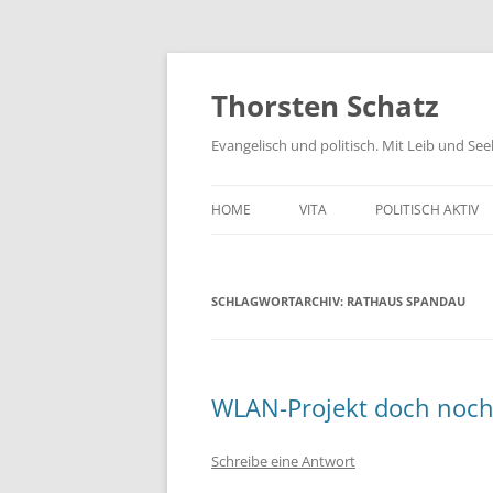
Zum
Inhalt
springen
Thorsten Schatz
Evangelisch und politisch. Mit Leib und Se
HOME
VITA
POLITISCH AKTIV
ARCHIV
NEUES AUS DEM 
SCHLAGWORTARCHIV:
RATHAUS SPANDAU
SCHRIFTLICHE AN
PRESSEMITTEILUN
AKTIV GEGEN GIF
WLAN-Projekt doch noch
Schreibe eine Antwort