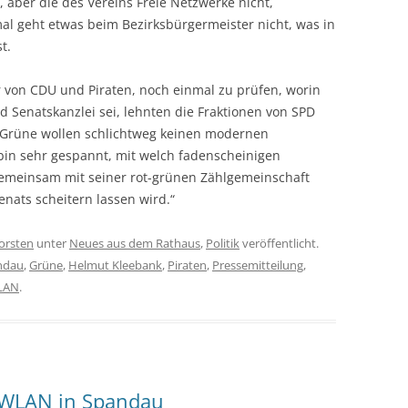
 aber die des Vereins Freie Netzwerke nicht,
mal geht etwas beim Bezirksbürgermeister nicht, was in
t.
r von CDU und Piraten, noch einmal zu prüfen, worin
d Senatskanzlei sei, lehnten die Fraktionen von SPD
 Grüne wollen schlichtweg keinen modernen
bin sehr gespannt, mit welch fadenscheinigen
emeinsam mit seiner rot-grünen Zählgemeinschaft
nats scheitern lassen wird.“
orsten
unter
Neues aus dem Rathaus
,
Politik
veröffentlicht.
ndau
,
Grüne
,
Helmut Kleebank
,
Piraten
,
Pressemitteilung
,
LAN
.
s WLAN in Spandau