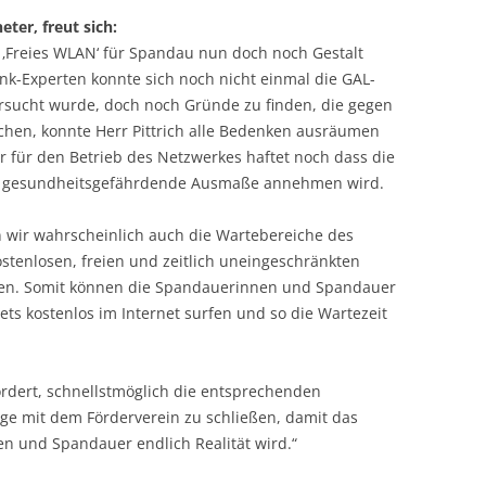
ter, freut sich:
t ‚Freies WLAN‘ für Spandau nun doch noch Gestalt
k-Experten konnte sich noch nicht einmal die GAL-
rsucht wurde, doch noch Gründe zu finden, die gegen
chen, konnte Herr Pittrich alle Bedenken ausräumen
er für den Betrieb des Netzwerkes haftet noch dass die
en gesundheitsgefährdende Ausmaße annehmen wird.
 wir wahrscheinlich auch die Wartebereiche des
tenlosen, freien und zeitlich uneingeschränkten
nen. Somit können die Spandauerinnen und Spandauer
ts kostenlos im Internet surfen und so die Wartezeit
ordert, schnellstmöglich die entsprechenden
ge mit dem Förderverein zu schließen, damit das
n und Spandauer endlich Realität wird.“