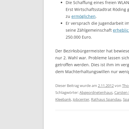
Die Schaffung eines freien WLAN
Erst Wirtschaftsstadtrat Röding g
zu
ermöglichen
.
Er versprach die Jugendarbeit i
seine Zählgemeinschaft
erhebli
250.000 Euro.
Der Bezirksbürgermeister hat bewie
nur 2. Wahl war. Probleme lassen si
getroffen werden. Dies ist ihm im ve
dem Machterhaltungswillen nur wenig 
Dieser Beitrag wurde am
2.11.2012
von
Tho
Schlagwörter:
Abgeordnetenhaus
,
Carsten
Kleebank
,
Jobcenter
,
Rathaus Spandau
,
Sp