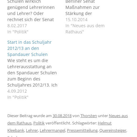
Schulen wirklich
Berliner Senat
genügend Lehrerinnen
Maßnahmen zur
und Lehrer? Oder
Stärkung der
rechnet sich der Senat
Berufsschulen ein. In
15.10.2014
seine Statistiken
8.02.2017
einer Antragsserie
In "Neues aus dem
vielleicht schön?
In "Politik"
fordert sie, dass
Rathaus"
Lehrerfortbildungen
Start in das Schuljahr
ausschließlich vom
2012/13 an den
Dienstherrn finanziert
Spandauer Schulen
werden und künftig auch
Wie steht es um die
mehr Geld für die An-
Lehrerausstattung an
und Wiederbeschaffung
den Spandauer Schulen
von technischen Geräten
zum Beginn des
zur Verfügung steht.
Schuljahres 2012/13. Ich
frage beim Bezirksamt
4.09.2012
nach.
In "Politik"
Dieser Beitrag wurde am
30.08.2018
von
Thorsten
unter
Neues aus
dem Rathaus
,
Politik
veröffentlicht. Schlagwörter:
Helmut
Kleebank
,
Lehrer
,
Lehrermangel
,
Pressemitteilung
,
Quereinsteiger
,