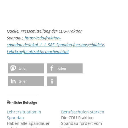
Quelle: Pressemitteilung der CDU-Fraktion
Spandau,
https://cdu-fraktion-
spandau.de/lokal_1_1_585_Spandau-fuer-ausgebildete-
Lehrkraefte-attraktiv-machen.html
teilen
teilen
teilen
Ähnliche Beiträge
Lehrersituation in
Berufsschulen stärken
Spandau
Die CDU-Fraktion
Haben alle Spandauer
Spandau fordert vom