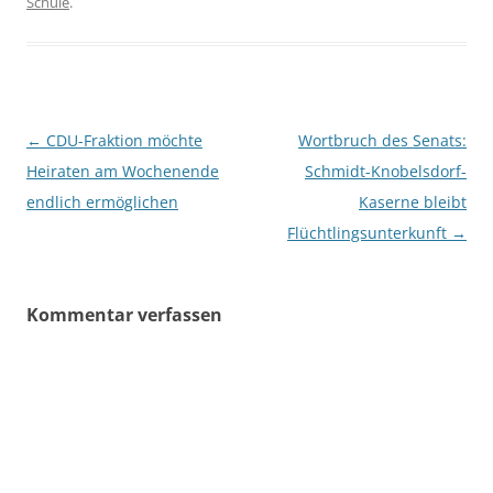
Schule
.
Beitragsnavigation
←
CDU-Fraktion möchte
Wortbruch des Senats:
Heiraten am Wochenende
Schmidt-Knobelsdorf-
endlich ermöglichen
Kaserne bleibt
Flüchtlingsunterkunft
→
Kommentar verfassen