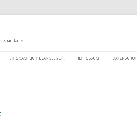
ele Spandauer.
EHRENAMTLICH. EVANGELISCH.
IMPRESSUM
DATENSCHUT
RATHAUS
FRAGEN
GEN
TKÖDER
t