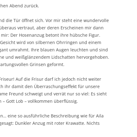
schen Abend zurück.
nd die Tür öffnet sich. Vor mir steht eine wundervolle
überaus vertraut, aber deren Erscheinen mir dann
 mir: Der Hosenanzug betont ihre hübsche Figur.
r Gesicht wird von silbernen Ohrringen und einem
legant umrahmt. Ihre blauen Augen leuchten und sind
che und weißglänzendem Lidschatten hervorgehoben.
wartungsvollen Grinsen geformt.
riseur! Auf die Frisur darf ich jedoch nicht weiter
ich ihr damit den Überraschungseffekt für unsere
e Freund schweigt und verrät nur so viel: Es sieht
 – Gott Lob – vollkommen überflüssig.
n… eine so ausführliche Beschreibung wie für Aila
 gesagt: Dunkler Anzug mit roter Krawatte. Nichts