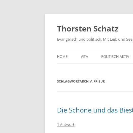
Zum
Inhalt
springen
Thorsten Schatz
Evangelisch und politisch. Mit Leib und Se
HOME
VITA
POLITISCH AKTIV
ARCHIV
NEUES AUS DEM 
SCHLAGWORTARCHIV:
FRISUR
SCHRIFTLICHE AN
PRESSEMITTEILUN
AKTIV GEGEN GIF
Die Schöne und das Bies
1 Antwort