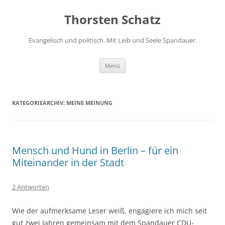
Zum
Inhalt
Thorsten Schatz
springen
Evangelisch und politisch. Mit Leib und Seele Spandauer.
Menü
KATEGORIEARCHIV:
MEINE MEINUNG
Mensch und Hund in Berlin – für ein
Miteinander in der Stadt
2 Antworten
Wie der aufmerksame Leser weiß, engagiere ich mich seit
gut zwei Jahren gemeinsam mit dem Spandauer CDU-