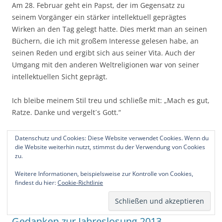
Am 28. Februar geht ein Papst, der im Gegensatz zu
seinem Vorgänger ein stärker intellektuell geprägtes
Wirken an den Tag gelegt hatte. Dies merkt man an seinen
Büchern, die ich mit großem Interesse gelesen habe, an
seinen Reden und ergibt sich aus seiner Vita. Auch der
Umgang mit den anderen Weltreligionen war von seiner
intellektuellen Sicht geprägt.
Ich bleibe meinem Stil treu und schließe mit: „Mach es gut,
Ratze. Danke und vergelt´s Gott.“
Dieser Beitrag wurde am
18.02.2013
von
Thorsten
unter
Kirche
,
Datenschutz und Cookies: Diese Website verwendet Cookies. Wenn du
die Website weiterhin nutzt, stimmst du der Verwendung von Cookies
Meine Meinung
veröffentlicht. Schlagwörter:
Benedikt XVI.
,
zu.
Facebook
,
Katholische Kirche
,
Kirche
,
Papst
.
Weitere Informationen, beispielsweise zur Kontrolle von Cookies,
findest du hier:
Cookie-Richtlinie
Gedanken zur Jahreslosung 2013