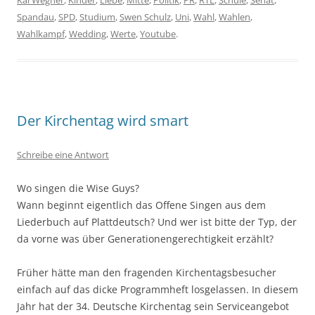
Kai Wegner
,
Kinder
,
Liebe
,
Mitte
,
Politik
,
PR
,
RTL
,
Schule
,
Senat
,
Spandau
,
SPD
,
Studium
,
Swen Schulz
,
Uni
,
Wahl
,
Wahlen
,
Wahlkampf
,
Wedding
,
Werte
,
Youtube
.
Der Kirchentag wird smart
Schreibe eine Antwort
Wo singen die Wise Guys?
Wann beginnt eigentlich das Offene Singen aus dem
Liederbuch auf Plattdeutsch? Und wer ist bitte der Typ, der
da vorne was über Generationengerechtigkeit erzählt?
Früher hätte man den fragenden Kirchentagsbesucher
einfach auf das dicke Programmheft losgelassen. In diesem
Jahr hat der 34. Deutsche Kirchentag sein Serviceangebot