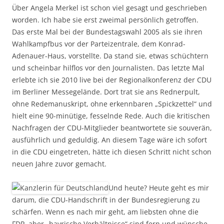
Über Angela Merkel ist schon viel gesagt und geschrieben
worden. Ich habe sie erst zweimal persönlich getroffen.
Das erste Mal bei der Bundestagswahl 2005 als sie ihren
Wahlkampfbus vor der Parteizentrale, dem Konrad-
Adenauer-Haus, vorstellte. Da stand sie, etwas schüchtern
und scheinbar hilflos vor den Journalisten. Das letzte Mal
erlebte ich sie 2010 live bei der Regionalkonferenz der CDU
im Berliner Messegelände. Dort trat sie ans Rednerpult,
ohne Redemanuskript, ohne erkennbaren „Spickzettel“ und
hielt eine 90-minütige, fesselnde Rede. Auch die kritischen
Nachfragen der CDU-Mitglieder beantwortete sie souverän,
ausführlich und geduldig. An diesem Tage wäre ich sofort
in die CDU eingetreten, hätte ich diesen Schritt nicht schon
neuen Jahre zuvor gemacht.
Und heute? Heute geht es mir
darum, die CDU-Handschrift in der Bundesregierung zu
schärfen. Wenn es nach mir geht, am liebsten ohne die
FDP, aber „bayrische Verhältnisse“ sind fern und wünsche