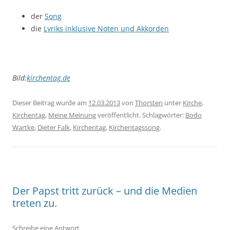
der
Song
die
Lyriks inklusive Noten und Akkorden
Bild:
kirchentag.de
Dieser Beitrag wurde am
12.03.2013
von
Thorsten
unter
Kirche
,
Kirchentag
,
Meine Meinung
veröffentlicht. Schlagwörter:
Bodo
Wartke
,
Dieter Falk
,
Kirchentag
,
Kirchentagssong
.
Der Papst tritt zurück – und die Medien
treten zu.
Schreibe eine Antwort