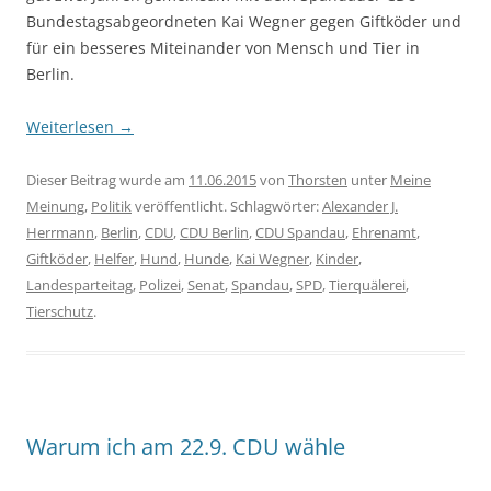
Bundestagsabgeordneten Kai Wegner gegen Giftköder und
für ein besseres Miteinander von Mensch und Tier in
Berlin.
Weiterlesen
→
Dieser Beitrag wurde am
11.06.2015
von
Thorsten
unter
Meine
Meinung
,
Politik
veröffentlicht. Schlagwörter:
Alexander J.
Herrmann
,
Berlin
,
CDU
,
CDU Berlin
,
CDU Spandau
,
Ehrenamt
,
Giftköder
,
Helfer
,
Hund
,
Hunde
,
Kai Wegner
,
Kinder
,
Landesparteitag
,
Polizei
,
Senat
,
Spandau
,
SPD
,
Tierquälerei
,
Tierschutz
.
Warum ich am 22.9. CDU wähle