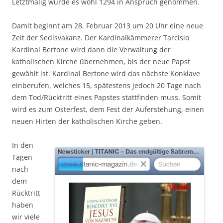
Letztmalig wurde es wohl 1294 in Anspruch genommen.
Damit beginnt am 28. Februar 2013 um 20 Uhr eine neue
Zeit der Sedisvakanz. Der Kardinalkämmerer Tarcisio
Kardinal Bertone wird dann die Verwaltung der
katholischen Kirche übernehmen, bis der neue Papst
gewählt ist. Kardinal Bertone wird das nächste Konklave
einberufen, welches 15, spätestens jedoch 20 Tage nach
dem Tod/Rücktritt eines Papstes stattfinden muss. Somit
wird es zum Osterfest, dem Fest der Auferstehung, einen
neuen Hirten der katholischen Kirche geben.
In den
Tagen
nach
dem
Rücktritt
haben
wir viele