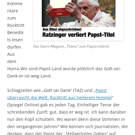
Komme
ntare
zum
Rücktritt
Benedik
ts lesen
Das Satire-Magazin „Titanic“ zum Papstrücktritt.
dürfen.
Aus
dem
Hurra-Wir-sind-Papst-Land wurde plötzlich das Gott-sei-
Dank-er-ist-weg-Land.
Schlagzeilen wie „Gott sei Dank“ (TAZ) und „
Papst
überrascht die Welt: Rücktritt aus heiterem Himmel
“
(Spiegel Online) gab es jeden Tag. Einhelliger Tenor der
schreibenden Zunft: gut, dass er weg ist. Ich kann darüber
nur den Kopf schütteln. Wo waren denn diese Stimmen in
den vergangenen Jahren? Wie können sich Journalisten, die
denken, dass der Papst der „Stellvertreter Gottes“ auf