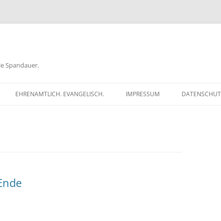
ele Spandauer.
EHRENAMTLICH. EVANGELISCH.
IMPRESSUM
DATENSCHUT
RATHAUS
FRAGEN
GEN
TKÖDER
Ende