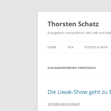
Zum
Inhalt
springen
Thorsten Schatz
Evangelisch und politisch. Mit Leib und Se
HOME
VITA
POLITISCH AKTIV
ARCHIV
NEUES AUS DEM 
SCHLAGWORTARCHIV:
PENTATEUCH
SCHRIFTLICHE AN
PRESSEMITTEILUN
AKTIV GEGEN GIF
Die Liwak-Show geht zu 
Schreibe eine Antwort