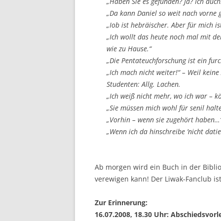
„Haben Sie es gefunden? Ja? Ich auch
„Da kann Daniel so weit nach vorne g
„Iob ist hebräischer. Aber für mich is
„Ich wollt das heute noch mal mit dem
wie zu Hause.“
„Die Pentateuchforschung ist ein furc
„Ich mach nicht weiter!“ – Weil kei
Studenten: Allg. Lachen.
„Ich weiß nicht mehr, wo ich war – k
„Sie müssen mich wohl für senil halt
„Vorhin – wenn sie zugehört haben…“
„Wenn ich da hinschreibe ’nicht datie
Ab morgen wird ein Buch in der Bibli
verewigen kann! Der Liwak-Fanclub ist
Zur Erinnerung:
16.07.2008, 18.30 Uhr: Abschiedsvorl