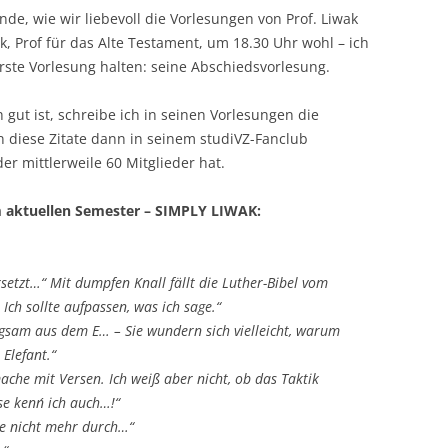
nde, wie wir liebevoll die Vorlesungen von Prof. Liwak
k, Prof für das Alte Testament, um 18.30 Uhr wohl – ich
rste Vorlesung halten: seine Abschiedsvorlesung.
 gut ist, schreibe ich in seinen Vorlesungen die
 diese Zitate dann in seinem studiVZ-Fanclub
er mittlerweile 60 Mitglieder hat.
m aktuellen Semester – SIMPLY LIWAK:
setzt…“ Mit dumpfen Knall fällt die Luther-Bibel vom
 Ich sollte aufpassen, was ich sage.“
ngsam aus dem E… – Sie wundern sich vielleicht, warum
 Elefant.“
ache mit Versen. Ich weiß aber nicht, ob das Taktik
e kenn´ ich auch…!“
te nicht mehr durch…“