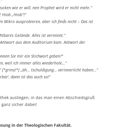
.“
ucken wie er will, nen Prophet wird er nicht mehr.“
t Hiob „Hiob“!“
 Mikro ausprobieren, aber ich find´s nicht – Das ist
htbares Gelände. Alles ist vermient.“
ne Antwort aus dem Auditorium kam. Antwort der
önnen Sie mir ein Stichwort geben?“
en, weil ich immer alles wiederhole…“
 [*grinst*] „äh… tschuldigung… verinnerlicht haben…“
rbar‘, dann ist das auch so!“
othek ausliegen, in das man einen Abschiedsgruß
 ganz sicher dabei!
esung in der Theologischen Fakultät.