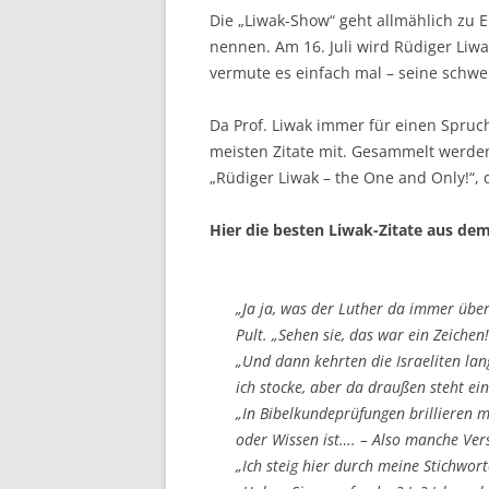
Die „Liwak-Show“ geht allmählich zu E
nennen. Am 16. Juli wird Rüdiger Liwa
vermute es einfach mal – seine schwe
Da Prof. Liwak immer für einen Spruch
meisten Zitate mit. Gesammelt werden
„Rüdiger Liwak – the One and Only!“, d
Hier die besten Liwak-Zitate aus de
„Ja ja, was der Luther da immer über
Pult. „Sehen sie, das war ein Zeichen!
„Und dann kehrten die Israeliten la
ich stocke, aber da draußen steht ein
„In Bibelkundeprüfungen brillieren m
oder Wissen ist…. – Also manche Vers
„Ich steig hier durch meine Stichwor