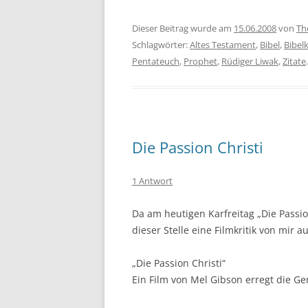
Dieser Beitrag wurde am
15.06.2008
von
Th
Schlagwörter:
Altes Testament
,
Bibel
,
Bibel
Pentateuch
,
Prophet
,
Rüdiger Liwak
,
Zitate
.
Die Passion Christi
1 Antwort
Da am heutigen Karfreitag „Die Passio
dieser Stelle eine Filmkritik von mir 
„Die Passion Christi“
Ein Film von Mel Gibson erregt die G