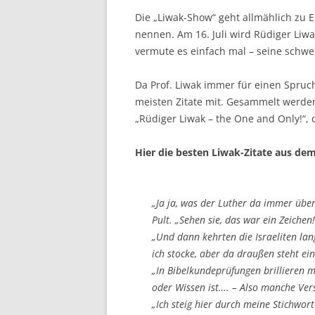
Die „Liwak-Show“ geht allmählich zu E
nennen. Am 16. Juli wird Rüdiger Liwa
vermute es einfach mal – seine schwe
Da Prof. Liwak immer für einen Spruch
meisten Zitate mit. Gesammelt werden
„Rüdiger Liwak – the One and Only!“, d
Hier die besten Liwak-Zitate aus de
„Ja ja, was der Luther da immer über
Pult. „Sehen sie, das war ein Zeichen!
„Und dann kehrten die Israeliten la
ich stocke, aber da draußen steht ein
„In Bibelkundeprüfungen brillieren m
oder Wissen ist…. – Also manche Vers
„Ich steig hier durch meine Stichwor