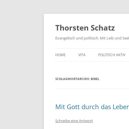
Zum
Inhalt
springen
Thorsten Schatz
Evangelisch und politisch. Mit Leib und Se
HOME
VITA
POLITISCH AKTIV
ARCHIV
NEUES AUS DEM 
SCHLAGWORTARCHIV:
BIBEL
SCHRIFTLICHE AN
PRESSEMITTEILUN
AKTIV GEGEN GIF
Mit Gott durch das Lebe
Schreibe eine Antwort