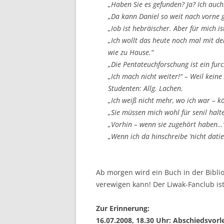
„Haben Sie es gefunden? Ja? Ich auch
„Da kann Daniel so weit nach vorne g
„Iob ist hebräischer. Aber für mich is
„Ich wollt das heute noch mal mit dem
wie zu Hause.“
„Die Pentateuchforschung ist ein furc
„Ich mach nicht weiter!“ – Weil kei
Studenten: Allg. Lachen.
„Ich weiß nicht mehr, wo ich war – k
„Sie müssen mich wohl für senil halt
„Vorhin – wenn sie zugehört haben…“
„Wenn ich da hinschreibe ’nicht datie
Ab morgen wird ein Buch in der Bibli
verewigen kann! Der Liwak-Fanclub ist
Zur Erinnerung:
16.07.2008, 18.30 Uhr: Abschiedsvorl