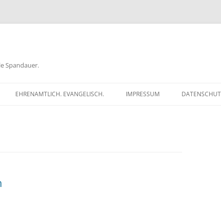
ele Spandauer.
EHRENAMTLICH. EVANGELISCH.
IMPRESSUM
DATENSCHUT
RATHAUS
FRAGEN
GEN
TKÖDER
n