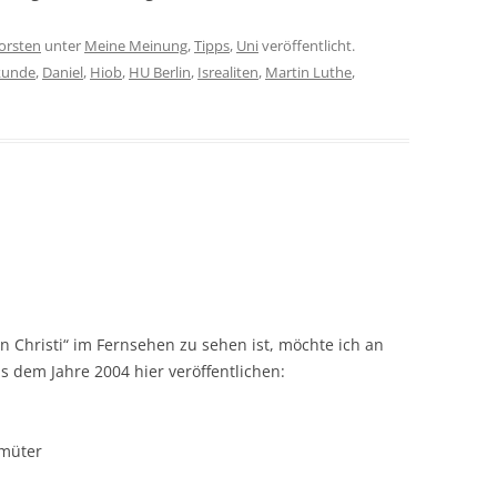
orsten
unter
Meine Meinung
,
Tipps
,
Uni
veröffentlicht.
kunde
,
Daniel
,
Hiob
,
HU Berlin
,
Isrealiten
,
Martin Luthe
,
n Christi“ im Fernsehen zu sehen ist, möchte ich an
aus dem Jahre 2004 hier veröffentlichen:
emüter