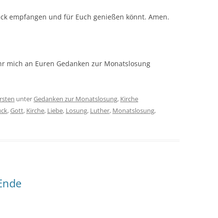
lück empfangen und für Euch genießen könnt. Amen.
ihr mich an Euren Gedanken zur Monatslosung
rsten
unter
Gedanken zur Monatslosung
,
Kirche
ück
,
Gott
,
Kirche
,
Liebe
,
Losung
,
Luther
,
Monatslosung
,
Ende