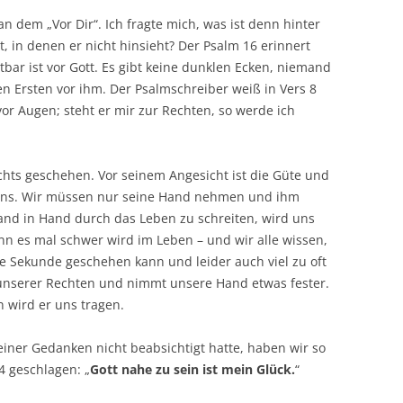
an dem „Vor Dir“. Ich fragte mich, was ist denn hinter
t, in denen er nicht hinsieht? Der Psalm 16 erinnert
tbar ist vor Gott. Es gibt keine dunklen Ecken, niemand
n Ersten vor ihm. Der Psalmschreiber weiß in Vers 8
or Augen; steht er mir zur Rechten, so werde ich
chts geschehen. Vor seinem Angesicht ist die Güte und
Seins. Wir müssen nur seine Hand nehmen und ihm
and in Hand durch das Leben zu schreiten, wird uns
n es mal schwer wird im Leben – und wir alle wissen,
re Sekunde geschehen kann und leider auch viel zu oft
u unserer Rechten und nimmt unsere Hand etwas fester.
 wird er uns tragen.
ner Gedanken nicht beabsichtigt hatte, haben wir so
4 geschlagen: „
Gott nahe zu sein ist mein Glück.
“