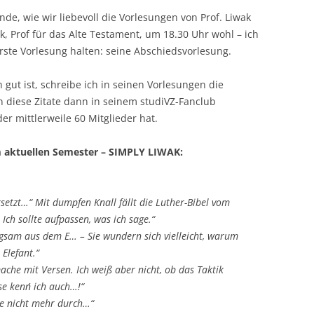
nde, wie wir liebevoll die Vorlesungen von Prof. Liwak
k, Prof für das Alte Testament, um 18.30 Uhr wohl – ich
rste Vorlesung halten: seine Abschiedsvorlesung.
 gut ist, schreibe ich in seinen Vorlesungen die
 diese Zitate dann in seinem studiVZ-Fanclub
er mittlerweile 60 Mitglieder hat.
m aktuellen Semester – SIMPLY LIWAK:
setzt…“ Mit dumpfen Knall fällt die Luther-Bibel vom
 Ich sollte aufpassen, was ich sage.“
ngsam aus dem E… – Sie wundern sich vielleicht, warum
 Elefant.“
ache mit Versen. Ich weiß aber nicht, ob das Taktik
e kenn´ ich auch…!“
te nicht mehr durch…“