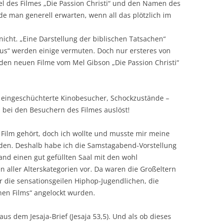
l des Filmes „Die Passion Christi“ und den Namen des
e man generell erwarten, wenn all das plötzlich im
nicht. „Eine Darstellung der biblischen Tatsachen“
tus“ werden einige vermuten. Doch nur ersteres von
 den neuen Filme vom Mel Gibson „Die Passion Christi“
d eingeschüchterte Kinobesucher, Schockzustände –
lm bei den Besuchern des Filmes auslöst!
 Film gehört, doch ich wollte und musste mir meine
en. Deshalb habe ich die Samstagabend-Vorstellung
and einen gut gefüllten Saal mit den wohl
 aller Alterskategorien vor. Da waren die Großeltern
r die sensationsgeilen Hiphop-Jugendlichen, die
hen Films“ angelockt wurden.
aus dem Jesaja-Brief (Jesaja 53,5). Und als ob dieses