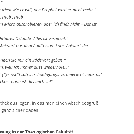
.“
ucken wie er will, nen Prophet wird er nicht mehr.“
t Hiob „Hiob“!“
 Mikro ausprobieren, aber ich find´s nicht – Das ist
htbares Gelände. Alles ist vermient.“
ne Antwort aus dem Auditorium kam. Antwort der
önnen Sie mir ein Stichwort geben?“
en, weil ich immer alles wiederhole…“
 [*grinst*] „äh… tschuldigung… verinnerlicht haben…“
rbar‘, dann ist das auch so!“
othek ausliegen, in das man einen Abschiedsgruß
 ganz sicher dabei!
esung in der Theologischen Fakultät.