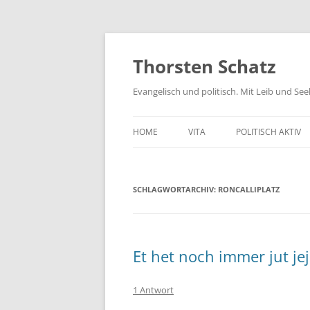
Zum
Inhalt
springen
Thorsten Schatz
Evangelisch und politisch. Mit Leib und Se
HOME
VITA
POLITISCH AKTIV
ARCHIV
NEUES AUS DEM 
SCHLAGWORTARCHIV:
RONCALLIPLATZ
SCHRIFTLICHE AN
PRESSEMITTEILUN
AKTIV GEGEN GIF
Et het noch immer jut je
1 Antwort