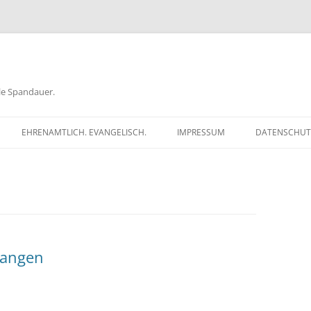
ele Spandauer.
EHRENAMTLICH. EVANGELISCH.
IMPRESSUM
DATENSCHUT
RATHAUS
FRAGEN
GEN
TKÖDER
jangen