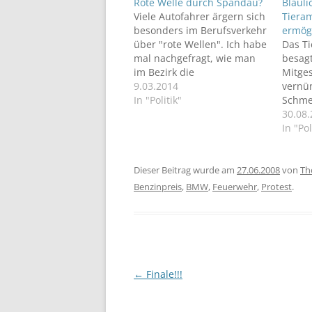
Rote Welle durch Spandau?
Blauli
Viele Autofahrer ärgern sich
Tiera
besonders im Berufsverkehr
ermög
über "rote Wellen". Ich habe
Das Ti
mal nachgefragt, wie man
besagt
im Bezirk die
Mitge
Ampelschaltungen
9.03.2014
vernü
optimieren kann.
In "Politik"
Schme
Schäd
30.08
dürfen
In "Pol
für üb
Tierre
bestim
Dieser Beitrag wurde am
27.06.2008
von
Th
mit Bl
Benzinpreis
,
BMW
,
Feuerwehr
,
Protest
.
Martin
Beitragsnavigation
←
Finale!!!