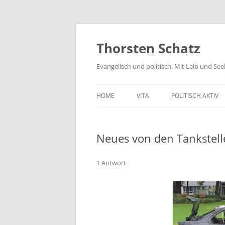
Zum
Inhalt
springen
Thorsten Schatz
Evangelisch und politisch. Mit Leib und Se
HOME
VITA
POLITISCH AKTIV
ARCHIV
NEUES AUS DEM 
Neues von den Tankstell
SCHRIFTLICHE AN
PRESSEMITTEILUN
1 Antwort
AKTIV GEGEN GIF