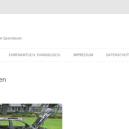
ele Spandauer.
EHRENAMTLICH. EVANGELISCH.
IMPRESSUM
DATENSCHUT
RATHAUS
en
FRAGEN
GEN
TKÖDER