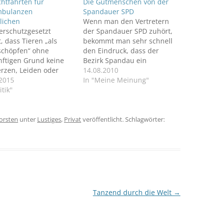
chtfahrten für
Die Gutmenschen von der
mbulanzen
Spandauer SPD
lichen
Wenn man den Vertretern
erschutzgesetzt
der Spandauer SPD zuhört,
, dass Tieren „als
bekommt man sehr schnell
schöpfen“ ohne
den Eindruck, dass der
nftigen Grund keine
Bezirk Spandau ein
rzen, Leiden oder
absolutes Drecksloch ist.
14.08.2010
en zugefügt werden
.2015
Allen voran tönt hier der
In "Meine Meinung"
. Daher halte ich es
itik"
SPD-Kreischef Raed Saleh.
erfällig, dass
ttungsdiensten in
mten Fällen die Fahrt
orsten
unter
Lustiges
,
Privat
veröffentlicht. Schlagwörter:
aulicht und
shorn erlaubt wird.
Tanzend durch die Welt
→