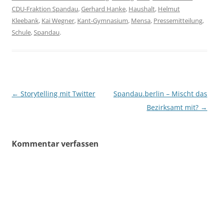
CDU-Fraktion Spandau
,
Gerhard Hanke
,
Haushalt
,
Helmut
Kleebank
,
Kai Wegner
,
Kant-Gymnasium
,
Mensa
,
Pressemitteilung
,
Schule
,
Spandau
.
Beitragsnavigation
←
Storytelling mit Twitter
Spandau.berlin – Mischt das
Bezirksamt mit?
→
Kommentar verfassen