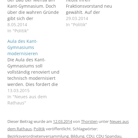
Kant-Gymnasium. Doch
Fraktionsvorstand neu
über die wahren Gründe
gewählt. Auf der
gibt sich der
zweitägigen
29.03.2014
Bezirksbürgermeister
8.05.2014
Klausurtagung der CDU-
In "Politik"
sehr zugeknöpft...
In "Politik"
Fraktion Spandau in
Linstow wurde Arndt
Aula des Kant-
Meißner als Vorsitzender
Gymnasiums
erwartungsgemäß im
modernisieren
Amt bestätigt.
Die Aula des Kant-
Gymnasiums soll
vollständig renoviert und
technisch modernisiert
werden. Dies fordert die
CDU-Fraktion Spandau in
13.03.2015
einem Antrag in der
In "Neues aus dem
kommenden
Rathaus"
Bezirksverordnetenversa
mmlung.
Dieser Beitrag wurde am
12.03.2014
von
Thorsten
unter
Neues aus
dem Rathaus
,
Politik
veröffentlicht. Schlagwörter:
Bezirksverordnetenversammlung
,
Bildung
,
CDU
,
CDU Spandau
,