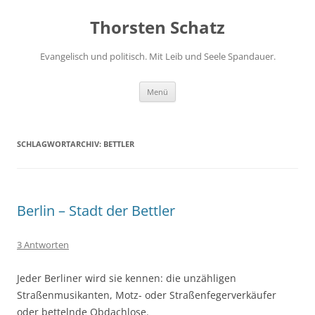
Zum
Inhalt
Thorsten Schatz
springen
Evangelisch und politisch. Mit Leib und Seele Spandauer.
Menü
SCHLAGWORTARCHIV:
BETTLER
Berlin – Stadt der Bettler
3 Antworten
Jeder Berliner wird sie kennen: die unzähligen
Straßenmusikanten, Motz- oder Straßenfegerverkäufer
oder bettelnde Obdachlose.