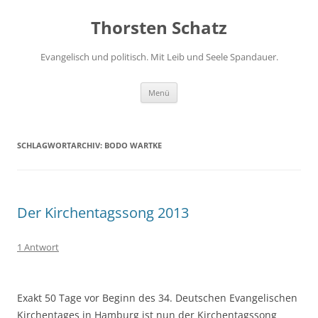
Zum
Inhalt
Thorsten Schatz
springen
Evangelisch und politisch. Mit Leib und Seele Spandauer.
Menü
SCHLAGWORTARCHIV:
BODO WARTKE
Der Kirchentagssong 2013
1 Antwort
Exakt 50 Tage vor Beginn des 34. Deutschen Evangelischen
Kirchentages in Hamburg ist nun der Kirchentagssong