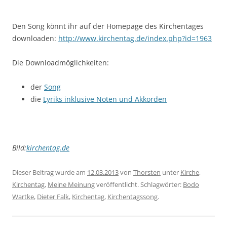
Den Song könnt ihr auf der Homepage des Kirchentages
downloaden:
http://www.kirchentag.de/index.php?id=1963
Die Downloadmöglichkeiten:
der
Song
die
Lyriks inklusive Noten und Akkorden
Bild:
kirchentag.de
Dieser Beitrag wurde am
12.03.2013
von
Thorsten
unter
Kirche
,
Kirchentag
,
Meine Meinung
veröffentlicht. Schlagwörter:
Bodo
Wartke
,
Dieter Falk
,
Kirchentag
,
Kirchentagssong
.