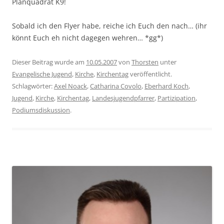
Planquadrat K9!
Sobald ich den Flyer habe, reiche ich Euch den nach… (ihr
könnt Euch eh nicht dagegen wehren… *gg*)
Dieser Beitrag wurde am
10.05.2007
von
Thorsten
unter
Evangelische Jugend
,
Kirche
,
Kirchentag
veröffentlicht.
Schlagwörter:
Axel Noack
,
Catharina Covolo
,
Eberhard Koch
,
Jugend
,
Kirche
,
Kirchentag
,
Landesjugendpfarrer
,
Partizipation
,
Podiumsdiskussion
.