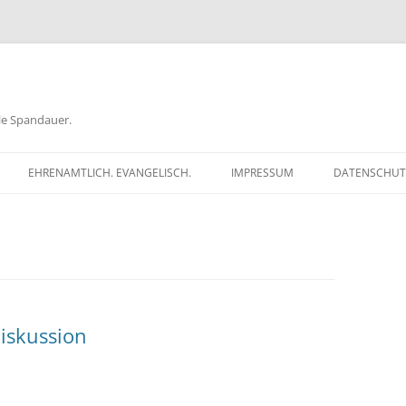
ele Spandauer.
EHRENAMTLICH. EVANGELISCH.
IMPRESSUM
DATENSCHUT
RATHAUS
FRAGEN
GEN
TKÖDER
iskussion