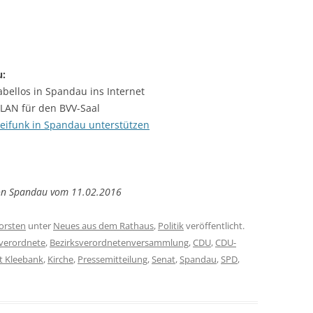
u:
bellos in Spandau ins Internet
WLAN für den BVV-Saal
reifunk in Spandau unterstützen
on Spandau vom 11.02.2016
orsten
unter
Neues aus dem Rathaus
,
Politik
veröffentlicht.
sverordnete
,
Bezirksverordnetenversammlung
,
CDU
,
CDU-
t Kleebank
,
Kirche
,
Pressemitteilung
,
Senat
,
Spandau
,
SPD
,