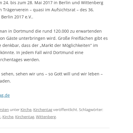
 24. bis zum 28. Mai 2017 in Berlin und Wittenberg
m Trägerverein – quasi im Aufsichtsrat – des 36.
Berlin 2017 e.V..
man in Dortmund die rund 120.000 zu erwartenden
n Gäste unterbringen wird. Große Freiflächen gibt es
e denkbar, dass der „Markt der Möglichkeiten“ im
könnte. In jedem Fall wird Dortmund eine
irchentages werden.
sehen, sehen wir uns – so Gott will und wir leben –
laden.
ag.de
rsten
unter
Kirche
,
Kirchentag
veröffentlicht. Schlagwörter:
t
,
Kirche
,
Kirchentag
,
Wittenberg
.