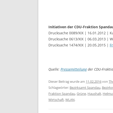
Initiativen der CDU-Fraktion Spanda
Drucksache 0089/XIX | 16.01.2012 | Ka
Drucksache 0613/XIX | 06.03.2013 | 
Drucksache 1474/XIX | 20.05.2015 |
F
Quelle:
Pressemitteilung
der CDU-Frakti
Dieser Beitrag wurde am
11.02.2016
von
Th
Schlagwörter:
Bezirksamt Spandau
,
Bezirk
Fraktion Spandau
,
Grüne
,
Haushalt
,
Helmu
Wirtschaft
,
WLAN
.