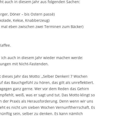
eht auch in diesem Jahr aus folgenden Sachen:
rger, Döner – bis Ostern passè)
kolade, Kekse, Knabberzeug)
t mal eben zwischen zwei Terminen zum Bäcker)
Kaffee.
n ich auch in diesem Jahr wieder machen werde:
ungen mit Nicht-Fastenden.
at dieses Jahr das Motto: „Selber Denken! 7 Wochen
 das Bauchgefühl zu hören, das gilt als unreflektiert.
 dagegen ganz gerne. Wer vor dem Reden das Gehirn
mpfiehlt, weiß, was er sagt und tut. Das Motto klingt so
r in der Praxis als Herausforderung. Denn wenn wir uns
 geht es nicht um sieben Wochen Vernunftherrschaft. Es
nünftig sein, selber zu denken. Es kann nämlich