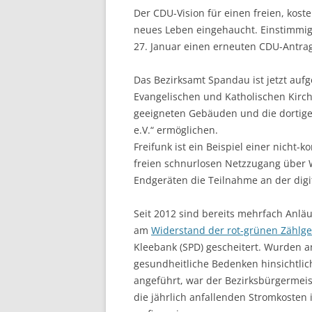
Der CDU-Vision für einen freien, kost
neues Leben eingehaucht. Einstimmig
27. Januar einen erneuten CDU-Antrag
Das Bezirksamt Spandau ist jetzt auf
Evangelischen und Katholischen Kirc
geeigneten Gebäuden und die dortige 
e.V.“ ermöglichen.
Freifunk ist ein Beispiel einer nicht-
freien schnurlosen Netzzugang über 
Endgeräten die Teilnahme an der digit
Seit 2012 sind bereits mehrfach Anlä
am
Widerstand der rot-grünen Zählg
Kleebank (SPD) gescheitert. Wurden 
gesundheitliche Bedenken hinsichtli
angeführt, war der Bezirksbürgermeist
die jährlich anfallenden Stromkosten