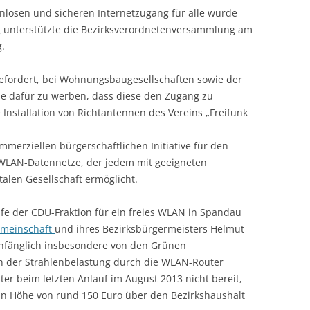
enlosen und sicheren Internetzugang für alle wurde
 unterstützte die Bezirksverordnetenversammlung am
.
gefordert, bei Wohnungsbaugesellschaften sowie der
he dafür zu werben, dass diese den Zugang zu
Installation von Richtantennen des Vereins „Freifunk
kommerziellen bürgerschaftlichen Initiative für den
WLAN-Datennetze, der jedem mit geeigneten
alen Gesellschaft ermöglicht.
ufe der CDU-Fraktion für ein freies WLAN in Spandau
emeinschaft
und ihres Bezirksbürgermeisters Helmut
anfänglich insbesondere von den Grünen
ch der Strahlenbelastung durch die WLAN-Router
er beim letzten Anlauf im August 2013 nicht bereit,
 in Höhe von rund 150 Euro über den Bezirkshaushalt