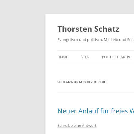
Zum
Inhalt
springen
Thorsten Schatz
Evangelisch und politisch. Mit Leib und Se
HOME
VITA
POLITISCH AKTIV
ARCHIV
NEUES AUS DEM 
SCHLAGWORTARCHIV:
KIRCHE
SCHRIFTLICHE AN
PRESSEMITTEILUN
AKTIV GEGEN GIF
Neuer Anlauf für freies
Schreibe eine Antwort