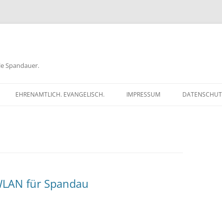
ele Spandauer.
EHRENAMTLICH. EVANGELISCH.
IMPRESSUM
DATENSCHUT
RATHAUS
FRAGEN
GEN
TKÖDER
 WLAN für Spandau