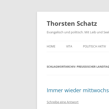
Zum
Inhalt
springen
Thorsten Schatz
Evangelisch und politisch. Mit Leib und Se
HOME
VITA
POLITISCH AKTIV
ARCHIV
NEUES AUS DEM 
SCHLAGWORTARCHIV:
PREUSSISCHER LANDTAG
SCHRIFTLICHE AN
PRESSEMITTEILUN
AKTIV GEGEN GIF
Immer wieder mittwochs
Schreibe eine Antwort