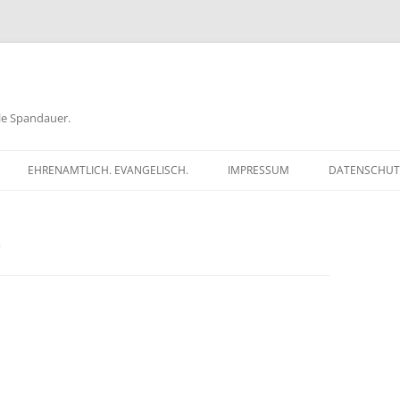
ele Spandauer.
EHRENAMTLICH. EVANGELISCH.
IMPRESSUM
DATENSCHUT
RATHAUS
FRAGEN
GEN
TKÖDER