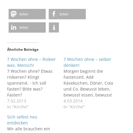
teilen
teilen
teilen
Ähnliche Beiträge
7 Wochen ohne – Riskier
7 Wochen ohne – selber
was, Mensch!
denken!
7 Wochen ohne? Etwas
Morgen beginnt die
riskieren? Klingt
Fastenzeit. Adé
spannend. - Ich soll
Käsekuchen, Döner, Cola
fasten? Bitte was?
und Co. Bewusst leben,
Fasten?
bewusst essen, bewusst
7.02.2013
denken - selber Denken.
4.03.2014
In "Kirche"
In "Kirche"
Sich selbst neu
entdecken
Wir alle brauchen ein