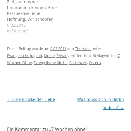
Ziel, auf das wir
hinarbeiten können. Eine
Perspektive, eine
Hoffnung. Wir schöpfen
daraus neue
9.02.2015
Lebensenergie,
In "Kirche"
(Vor-)Freude,
Optimismus.
Dieser Beitrag wurde am
9.03.2011
von
Thorsten
unter
Evangelische Jugend
,
Kirche
,
Privat
veröffentlicht. Schlagwörter:
7
Wochen Ohne
,
Evangelische Kirche
,
Fastenzeit
,
Ostern
.
Beitragsnavigation
←
Eine Brücke der Liebe
Was muss sich in Berlin
ändern?
→
Ein Kommentar zu „
7 Wochen ohne
“