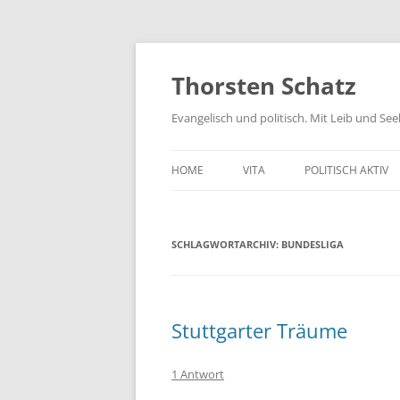
Zum
Inhalt
springen
Thorsten Schatz
Evangelisch und politisch. Mit Leib und Se
HOME
VITA
POLITISCH AKTIV
ARCHIV
NEUES AUS DEM 
SCHLAGWORTARCHIV:
BUNDESLIGA
SCHRIFTLICHE AN
PRESSEMITTEILUN
AKTIV GEGEN GIF
Stuttgarter Träume
1 Antwort