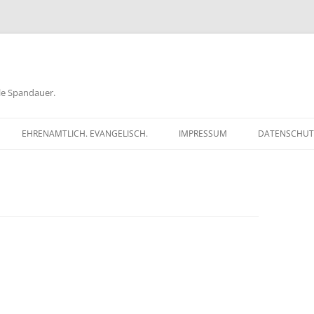
ele Spandauer.
EHRENAMTLICH. EVANGELISCH.
IMPRESSUM
DATENSCHUT
RATHAUS
FRAGEN
GEN
TKÖDER