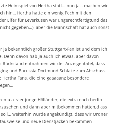
etzte Heimspiel von Hertha statt… nun ja… machen wir
sich hin… Hertha hatte ein wenig Pech mit den
der Elfer für Leverkusen war ungerechtfertigtund das
nicht gegeben…), aber die Mannschaft hat auch sonst
er ja bekanntlich großer Stuttgart-Fan ist und dem ich
e. Denn davon hab ja auch ich etwas, aber davon
n Rückstand entnahmen wir der Anzeigentafel, dass
 ging und Burussia Dortmund Schlake zum Abschuss
die Hertha Fans, die eine gaaaaanz besondere
flegen…
n u.a. vier junge Hölländer, die extra nach berlin
anzusehen und dann aber mitbekommen hatten,d ass
n soll… weiterhin wurde angekündigt, dass wir Ordner
stausweise und neue Dienstjacken bekommen