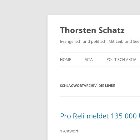
Zum
Inhalt
springen
Thorsten Schatz
Evangelisch und politisch. Mit Leib und Se
HOME
VITA
POLITISCH AKTIV
ARCHIV
NEUES AUS DEM 
SCHLAGWORTARCHIV:
DIE LINKE
SCHRIFTLICHE AN
PRESSEMITTEILUN
AKTIV GEGEN GIF
Pro Reli meldet 135 000 
1 Antwort