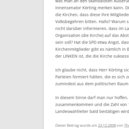
was man an den skandalösen Äußerun
Innensenator Körting merken kann. Di
die Kirchen, dass diese ihre Mitglie
Volksbegehren bitten. Hallo? Warum s
nicht darüber informieren, dass im L
Organisation (die Kirche) auf das Abst
sein soll? Hat die SPD etwa Angst, das
Kirchenmitglieder gibt es nämlich in
der LINKEN ist, die die Kirche suksess
Ich glaube nicht, dass Herr Körting s
Parteien formiert hätten, die es sich 
zumindest aus dem politischen Raum
In diesem Sinne darf man nur hoffen, 
zusammenkommen und die Zahl von 135
Landeswahlleiter bald bestätigen wird
Dieser Beitrag wurde am
23.12.2008
von
Th