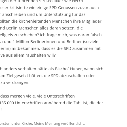
gen der führenden SPD-Politiker wie Herrn
eser kritisierte wie einige SPD-Genossen zuvor auch
der anschreiben und um Unterstützung für das
ollten die kirchenleitenden Menschen ihre Mitglieder
and Berlin Menschen alles daran setzen, die
ellgleis zu schieben? Ich frage mich, was daran falsch
s rund 1 Million Berlinerinnen und Berliner (so viele
 Berlin) mitbekommen, dass es die SPD zusammen mit
ive aus allem raushalten will?
ich anders verhalten hätte als Bischof Huber, wenn sich
zum Ziel gesetzt hätten, die SPD abzuschaffen oder
 zu verdrängen.
dass morgen viele, viele Unterschriften
.000 Unterschriften annähernd die Zahl ist, die der
!
orsten
unter
Kirche
,
Meine Meinung
veröffentlicht.