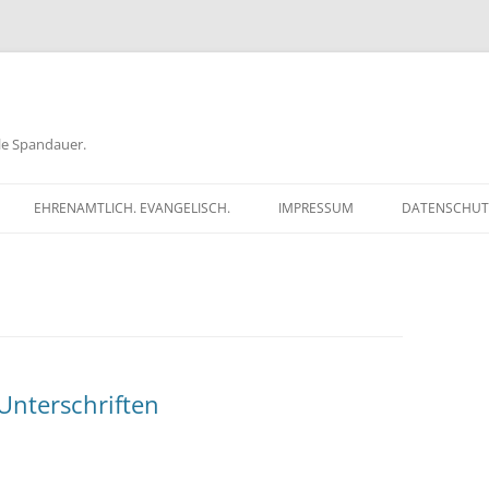
ele Spandauer.
EHRENAMTLICH. EVANGELISCH.
IMPRESSUM
DATENSCHUT
RATHAUS
FRAGEN
GEN
TKÖDER
Unterschriften