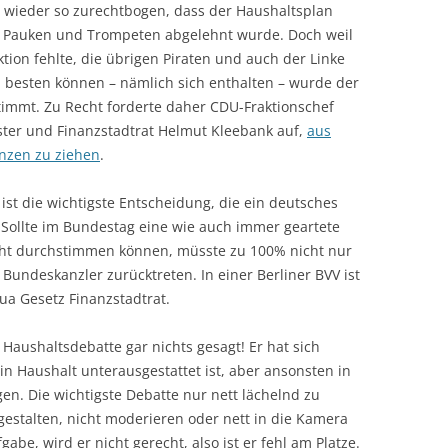
 wieder so zurechtbogen, dass der Haushaltsplan
t Pauken und Trompeten abgelehnt wurde. Doch weil
ktion fehlte, die übrigen Piraten und auch der Linke
m besten können – nämlich sich enthalten – wurde der
mmt. Zu Recht forderte daher CDU-Fraktionschef
ter und Finanzstadtrat Helmut Kleebank auf,
aus
nzen zu ziehen
.
st die wichtigste Entscheidung, die ein deutsches
n. Sollte im Bundestag eine wie auch immer geartete
icht durchstimmen können, müsste zu 100% nicht nur
Bundeskanzler zurücktreten. In einer Berliner BVV ist
a Gesetz Finanzstadtrat.
Haushaltsdebatte gar nichts gesagt! Er hat sich
n Haushalt unterausgestattet ist, aber ansonsten in
en. Die wichtigste Debatte nur nett lächelnd zu
 gestalten, nicht moderieren oder nett in die Kamera
gabe, wird er nicht gerecht, also ist er fehl am Platze.