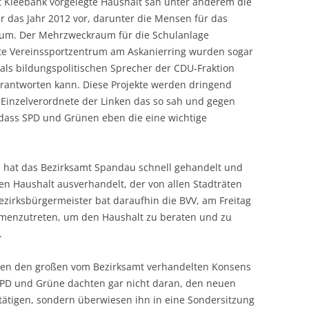
 Kleebank vorgelegte Haushalt sah unter anderem die
ür das Jahr 2012 vor, darunter die Mensen für das
um. Der Mehrzweckraum für die Schulanlage
e Vereinssportzentrum am Askanierring wurden sogar
 als bildungspolitischen Sprecher der CDU-Fraktion
 verantworten kann. Diese Projekte werden dringend
Einzelverordnete der Linken das so sah und gegen
 dass SPD und Grünen eben die eine wichtige
hat das Bezirksamt Spandau schnell gehandelt und
n Haushalt ausverhandelt, der von allen Stadträten
zirksbürgermeister bat daraufhin die BVV, am Freitag
menzutreten, um den Haushalt zu beraten und zu
.
teien den großen vom Bezirksamt verhandelten Konsens
. SPD und Grüne dachten gar nicht daran, den neuen
tätigen, sondern überwiesen ihn in eine Sondersitzung