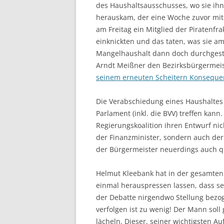
des Haushaltsausschusses, wo sie ihn
herauskam, der eine Woche zuvor mi
am Freitag ein Mitglied der Piratenfra
einknickten und das taten, was sie a
Mangelhaushalt dann doch durchgesti
Arndt Meißner den Bezirksbürgermeis
seinem erneuten Scheitern Konseque
Die Verabschiedung eines Haushaltes i
Parlament (inkl. die BVV) treffen kan
Regierungskoalition ihren Entwurf n
der Finanzminister, sondern auch der 
der Bürgermeister neuerdings auch qu
Helmut Kleebank hat in der gesamten 
einmal herauspressen lassen, dass sei
der Debatte nirgendwo Stellung bezog
verfolgen ist zu wenig! Der Mann soll
lächeln. Dieser, seiner wichtigsten Auf