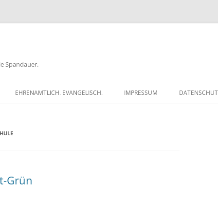
ele Spandauer.
EHRENAMTLICH. EVANGELISCH.
IMPRESSUM
DATENSCHUT
RATHAUS
HULE
FRAGEN
GEN
TKÖDER
ot-Grün