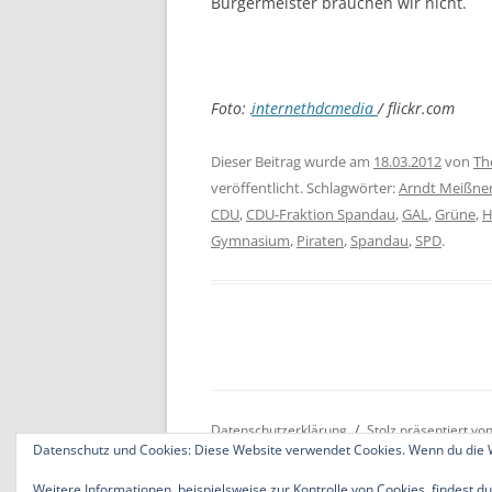
Bürgermeister brauchen wir nicht.
Foto:
internethdcmedia
/ flickr.com
Dieser Beitrag wurde am
18.03.2012
von
Th
veröffentlicht. Schlagwörter:
Arndt Meißne
CDU
,
CDU-Fraktion Spandau
,
GAL
,
Grüne
,
H
Gymnasium
,
Piraten
,
Spandau
,
SPD
.
Datenschutzerklärung
Stolz präsentiert v
Datenschutz und Cookies: Diese Website verwendet Cookies. Wenn du die W
Weitere Informationen, beispielsweise zur Kontrolle von Cookies, findest du