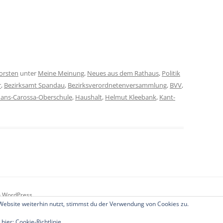
orsten
unter
Meine Meinung
,
Neues aus dem Rathaus
,
Politik
r
,
Bezirksamt Spandau
,
Bezirksverordnetenversammlung
,
BVV
,
ans-Carossa-Oberschule
,
Haushalt
,
Helmut Kleebank
,
Kant-
on WordPress
ebsite weiterhin nutzt, stimmst du der Verwendung von Cookies zu.
 hier:
Cookie-Richtlinie