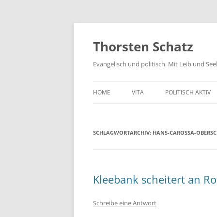
Zum
Inhalt
springen
Thorsten Schatz
Evangelisch und politisch. Mit Leib und Se
HOME
VITA
POLITISCH AKTIV
ARCHIV
NEUES AUS DEM 
SCHLAGWORTARCHIV:
HANS-CAROSSA-OBERSC
SCHRIFTLICHE AN
PRESSEMITTEILUN
AKTIV GEGEN GIF
Kleebank scheitert an R
Schreibe eine Antwort