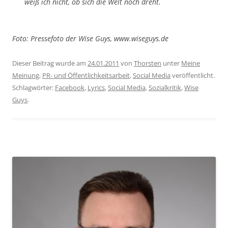
weiß ich nicht, ob sich die Welt noch dreht.
Foto: Pressefoto der Wise Guys, www.wiseguys.de
Dieser Beitrag wurde am
24.01.2011
von
Thorsten
unter
Meine
Meinung
,
PR- und Öffentlichkeitsarbeit
,
Social Media
veröffentlicht.
Schlagwörter:
Facebook
,
Lyrics
,
Social Media
,
Sozialkritik
,
Wise
Guys
.