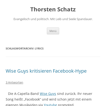
Zum
Inhalt
Thorsten Schatz
springen
Evangelisch und politisch. Mit Leib und Seele Spandauer.
Menü
SCHLAGWORTARCHIV:
LYRICS
Wise Guys kritisieren Facebook-Hype
3 Antworten
Die A-Capella-Band
Wise Guys
sind zurück. Ihr neuer
Song heißt „Facebook“ und wird schon jetzt mit einem
eigenen Musikvideo via
Youtube
promoted.