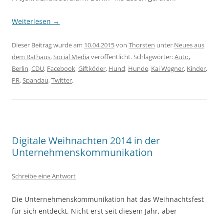
Weiterlesen
→
Dieser Beitrag wurde am
10.04.2015
von
Thorsten
unter
Neues aus
dem Rathaus
,
Social Media
veröffentlicht. Schlagwörter:
Auto
,
Berlin
,
CDU
,
Facebook
,
Giftköder
,
Hund
,
Hunde
,
Kai Wegner
,
Kinder
,
PR
,
Spandau
,
Twitter
.
Digitale Weihnachten 2014 in der
Unternehmenskommunikation
Schreibe eine Antwort
Die Unternehmenskommunikation hat das Weihnachtsfest
für sich entdeckt. Nicht erst seit diesem Jahr, aber