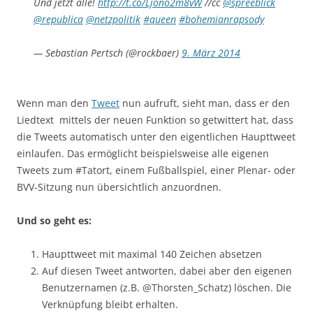
Und jetzt alle!
http://t.co/Ljono2m8vW
//cc
@spreeblick
@republica
@netzpolitik
#queen
#bohemianrapsody
— Sebastian Pertsch (@rockbaer)
9. März 2014
Wenn man den
Tweet
nun aufruft, sieht man, dass er den
Liedtext mittels der neuen Funktion so getwittert hat, dass
die Tweets automatisch unter den eigentlichen Haupttweet
einlaufen. Das ermöglicht beispielsweise alle eigenen
Tweets zum #Tatort, einem Fußballspiel, einer Plenar- oder
BVV-Sitzung nun übersichtlich anzuordnen.
Und so geht es:
Haupttweet mit maximal 140 Zeichen absetzen
Auf diesen Tweet antworten, dabei aber den eigenen
Benutzernamen (z.B. @Thorsten_Schatz) löschen. Die
Verknüpfung bleibt erhalten.