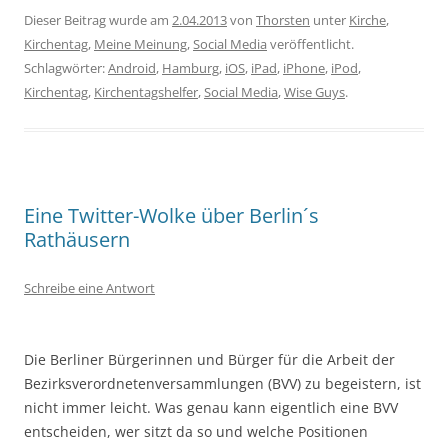
Dieser Beitrag wurde am
2.04.2013
von
Thorsten
unter
Kirche
,
Kirchentag
,
Meine Meinung
,
Social Media
veröffentlicht.
Schlagwörter:
Android
,
Hamburg
,
iOS
,
iPad
,
iPhone
,
iPod
,
Kirchentag
,
Kirchentagshelfer
,
Social Media
,
Wise Guys
.
Eine Twitter-Wolke über Berlin´s
Rathäusern
Schreibe eine Antwort
Die Berliner Bürgerinnen und Bürger für die Arbeit der
Bezirksverordnetenversammlungen (BVV) zu begeistern, ist
nicht immer leicht. Was genau kann eigentlich eine BVV
entscheiden, wer sitzt da so und welche Positionen