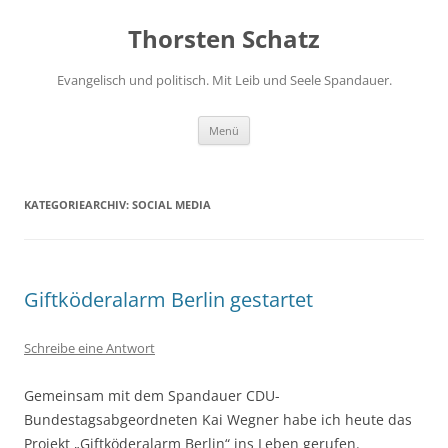
Zum
Inhalt
Thorsten Schatz
springen
Evangelisch und politisch. Mit Leib und Seele Spandauer.
Menü
KATEGORIEARCHIV:
SOCIAL MEDIA
Giftköderalarm Berlin gestartet
Schreibe eine Antwort
Gemeinsam mit dem Spandauer CDU-
Bundestagsabgeordneten Kai Wegner habe ich heute das
Projekt „Giftköderalarm Berlin“ ins Leben gerufen.