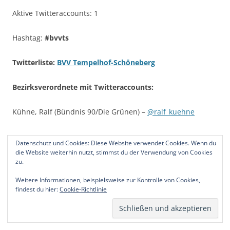
Aktive Twitteraccounts: 1
Hashtag:
#bvvts
Twitterliste:
BVV Tempelhof-Schöneberg
Bezirksverordnete mit Twitteraccounts:
Kühne, Ralf (Bündnis 90/Die Grünen) –
@ralf_kuehne
Datenschutz und Cookies: Diese Website verwendet Cookies. Wenn du
die Website weiterhin nutzt, stimmst du der Verwendung von Cookies
Bezirksverordnetenversammlung
zu.
Treptow – Köpenick
Weitere Informationen, beispielsweise zur Kontrolle von Cookies,
findest du hier:
Cookie-Richtlinie
URL:
http://www.berlin.de/ba-treptow-koepenick/bvv-
online