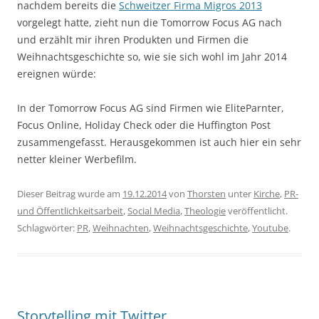
nachdem bereits die
Schweitzer Firma Migros 2013
vorgelegt hatte, zieht nun die Tomorrow Focus AG nach
und erzählt mir ihren Produkten und Firmen die
Weihnachtsgeschichte so, wie sie sich wohl im Jahr 2014
ereignen würde:
In der Tomorrow Focus AG sind Firmen wie EliteParnter,
Focus Online, Holiday Check oder die Huffington Post
zusammengefasst. Herausgekommen ist auch hier ein sehr
netter kleiner Werbefilm.
Dieser Beitrag wurde am
19.12.2014
von
Thorsten
unter
Kirche
,
PR-
und Öffentlichkeitsarbeit
,
Social Media
,
Theologie
veröffentlicht.
Schlagwörter:
PR
,
Weihnachten
,
Weihnachtsgeschichte
,
Youtube
.
Storytelling mit Twitter