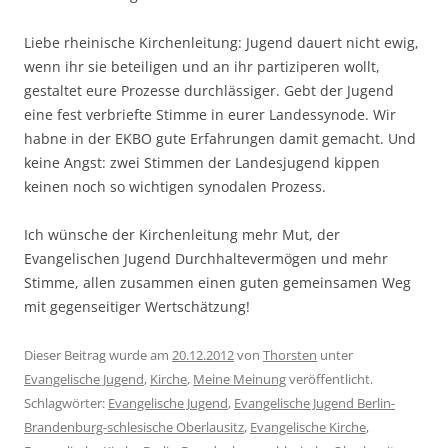
Liebe rheinische Kirchenleitung: Jugend dauert nicht ewig,
wenn ihr sie beteiligen und an ihr partiziperen wollt,
gestaltet eure Prozesse durchlässiger. Gebt der Jugend
eine fest verbriefte Stimme in eurer Landessynode. Wir
habne in der EKBO gute Erfahrungen damit gemacht. Und
keine Angst: zwei Stimmen der Landesjugend kippen
keinen noch so wichtigen synodalen Prozess.
Ich wünsche der Kirchenleitung mehr Mut, der
Evangelischen Jugend Durchhaltevermögen und mehr
Stimme, allen zusammen einen guten gemeinsamen Weg
mit gegenseitiger Wertschätzung!
Dieser Beitrag wurde am
20.12.2012
von
Thorsten
unter
Evangelische Jugend
,
Kirche
,
Meine Meinung
veröffentlicht.
Schlagwörter:
Evangelische Jugend
,
Evangelische Jugend Berlin-
Brandenburg-schlesische Oberlausitz
,
Evangelische Kirche
,