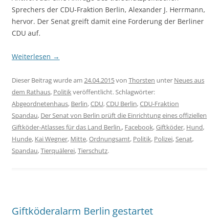
Sprechers der CDU-Fraktion Berlin, Alexander J. Herrmann,
hervor. Der Senat greift damit eine Forderung der Berliner
CDU auf.
Weiterlesen
→
Dieser Beitrag wurde am
24.04.2015
von
Thorsten
unter
Neues aus
dem Rathaus
,
Politik
veröffentlicht. Schlagwörter:
Abgeordnetenhaus
,
Berlin
,
CDU
,
CDU Berlin
,
CDU-Fraktion
Spandau
,
Der Senat von Berlin prüft die Einrichtung eines offiziellen
Giftköder-Atlasses für das Land Berlin.
,
Facebook
,
Giftköder
,
Hund
,
Hunde
,
Kai Wegner
,
Mitte
,
Ordnungsamt
,
Politik
,
Polizei
,
Senat
,
Spandau
,
Tierquälerei
,
Tierschutz
.
Giftköderalarm Berlin gestartet