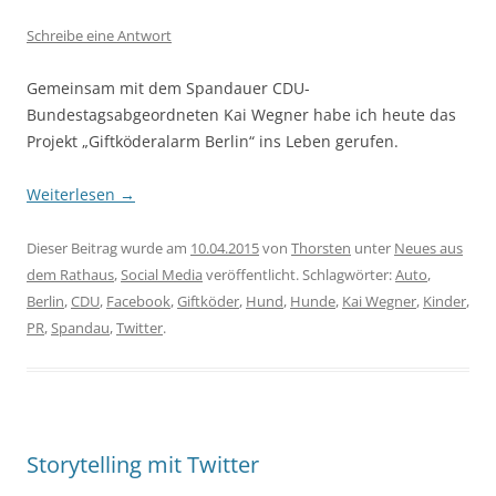
Schreibe eine Antwort
Gemeinsam mit dem Spandauer CDU-
Bundestagsabgeordneten Kai Wegner habe ich heute das
Projekt „Giftköderalarm Berlin“ ins Leben gerufen.
Weiterlesen
→
Dieser Beitrag wurde am
10.04.2015
von
Thorsten
unter
Neues aus
dem Rathaus
,
Social Media
veröffentlicht. Schlagwörter:
Auto
,
Berlin
,
CDU
,
Facebook
,
Giftköder
,
Hund
,
Hunde
,
Kai Wegner
,
Kinder
,
PR
,
Spandau
,
Twitter
.
Storytelling mit Twitter