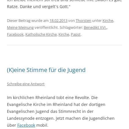
Ratze. Danke und vergelt´s Gott.“
Dieser Beitrag wurde am
18.02.2013
von
Thorsten
unter
Kirche
,
Meine Meinung
veröffentlicht. Schlagwörter:
Benedikt XVI.
,
Facebook
,
Katholische Kirche
,
Kirche
,
Papst
.
(K)eine Stimme für die Jugend
Schreibe eine Antwort
Im kirchlichen Rheinland tobt eine Revolte. Die
Evangelische Kirche im Rheinland hat der dortigen
Evangelischen Jugend das Stimmrecht in der
Landessynode entzogen. Jetzt machen die Jugendlichen
über
Facebook
mobil.