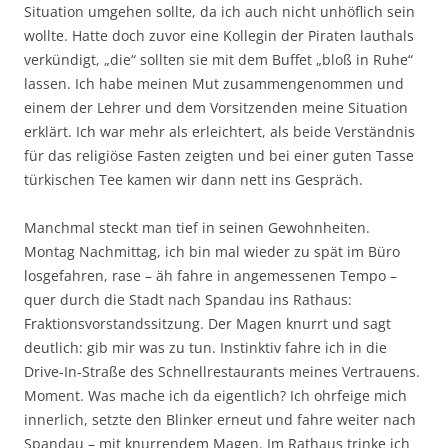
Situation umgehen sollte, da ich auch nicht unhöflich sein
wollte. Hatte doch zuvor eine Kollegin der Piraten lauthals
verkündigt, „die“ sollten sie mit dem Buffet „bloß in Ruhe“
lassen. Ich habe meinen Mut zusammengenommen und
einem der Lehrer und dem Vorsitzenden meine Situation
erklärt. Ich war mehr als erleichtert, als beide Verständnis
für das religiöse Fasten zeigten und bei einer guten Tasse
türkischen Tee kamen wir dann nett ins Gespräch.
Manchmal steckt man tief in seinen Gewohnheiten.
Montag Nachmittag, ich bin mal wieder zu spät im Büro
losgefahren, rase – äh fahre in angemessenen Tempo –
quer durch die Stadt nach Spandau ins Rathaus:
Fraktionsvorstandssitzung. Der Magen knurrt und sagt
deutlich: gib mir was zu tun. Instinktiv fahre ich in die
Drive-In-Straße des Schnellrestaurants meines Vertrauens.
Moment. Was mache ich da eigentlich? Ich ohrfeige mich
innerlich, setzte den Blinker erneut und fahre weiter nach
Spandau – mit knurrendem Magen. Im Rathaus trinke ich