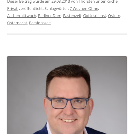
Dieser Beitrag wurde am
29.03.2013
von
Thorsten
unter
Kirche
,
Privat
veröffentlicht. Schlagwörter:
7 Wochen Ohne
,
Aschermittwoch
,
Berliner Dom
,
Fastenzeit
,
Gottesdienst
,
Ostern
,
Osternacht
,
Passionszeit
.