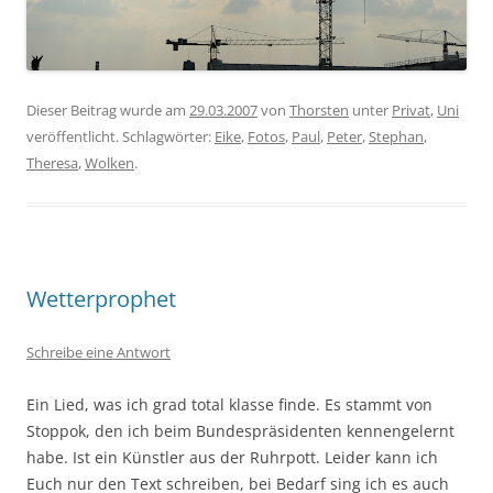
Dieser Beitrag wurde am
29.03.2007
von
Thorsten
unter
Privat
,
Uni
veröffentlicht. Schlagwörter:
Eike
,
Fotos
,
Paul
,
Peter
,
Stephan
,
Theresa
,
Wolken
.
Wetterprophet
Schreibe eine Antwort
Ein Lied, was ich grad total klasse finde. Es stammt von
Stoppok, den ich beim Bundespräsidenten kennengelernt
habe. Ist ein Künstler aus der Ruhrpott. Leider kann ich
Euch nur den Text schreiben, bei Bedarf sing ich es auch