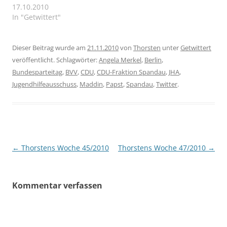
Kerzen heller
17.10.2010
Lichtschweif bahnt sich
In "Getwittert"
zu swingenden
Rhythmen durch den
Nebel. Hell und klar
Dieser Beitrag wurde am
21.11.2010
von
Thorsten
unter
Getwittert
leuchtet das Licht der
veröffentlicht. Schlagwörter:
Angela Merkel
,
Berlin
,
Hoffnung. # Merke
Bundesparteitag
,
BVV
,
CDU
,
CDU-Fraktion Spandau
,
JHA
,
gerade, dass es leichter
Jugendhilfeausschuss
,
Maddin
,
Papst
,
Spandau
,
Twitter
.
ist, die Stecknadel im
Heuhaufen zu…
Beitragsnavigation
←
Thorstens Woche 45/2010
Thorstens Woche 47/2010
→
Kommentar verfassen