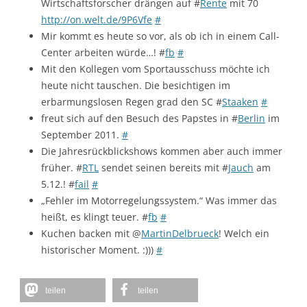
Wirtschaftsforscher drängen auf #
Rente
mit 70
http://on.welt.de/9P6Vfe
#
Mir kommt es heute so vor, als ob ich in einem Call-
Center arbeiten würde…! #
fb
#
Mit den Kollegen vom Sportausschuss möchte ich
heute nicht tauschen. Die besichtigen im
erbarmungslosen Regen grad den SC #
Staaken
#
freut sich auf den Besuch des Papstes in #
Berlin
im
September 2011.
#
Die Jahresrückblickshows kommen aber auch immer
früher. #
RTL
sendet seinen bereits mit #
Jauch
am
5.12.! #
fail
#
„Fehler im Motorregelungssystem.“ Was immer das
heißt, es klingt teuer. #
fb
#
Kuchen backen mit @
MartinDelbrueck
! Welch ein
historischer Moment. :)))
#
teilen
teilen