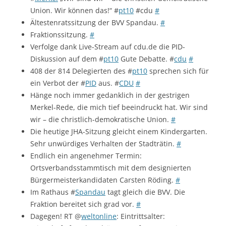
Union. Wir können das!“ #
pt10
#cdu
#
Ältestenratssitzung der BVV Spandau.
#
Fraktionssitzung.
#
Verfolge dank Live-Stream auf cdu.de die PID-
Diskussion auf dem #
pt10
Gute Debatte. #
cdu
#
408 der 814 Delegierten des #
pt10
sprechen sich für
ein Verbot der #
PID
aus. #
CDU
#
Hänge noch immer gedanklich in der gestrigen
Merkel-Rede, die mich tief beeindruckt hat. Wir sind
wir – die christlich-demokratische Union.
#
Die heutige JHA-Sitzung gleicht einem Kindergarten.
Sehr unwürdiges Verhalten der Stadträtin.
#
Endlich ein angenehmer Termin:
Ortsverbandsstammtisch mit dem designierten
Bürgermeisterkandidaten Carsten Röding.
#
Im Rathaus #
Spandau
tagt gleich die BVV. Die
Fraktion bereitet sich grad vor.
#
Dagegen! RT @
weltonline
: Eintrittsalter: