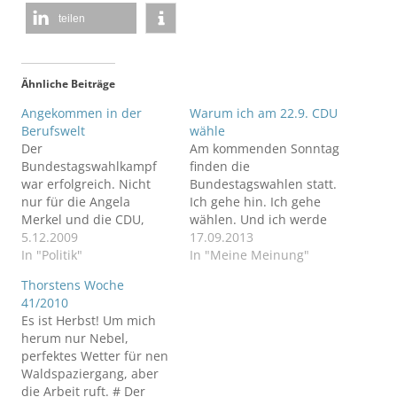
teilen
Ähnliche Beiträge
Angekommen in der
Warum ich am 22.9. CDU
Berufswelt
wähle
Der
Am kommenden Sonntag
Bundestagswahlkampf
finden die
war erfolgreich. Nicht
Bundestagswahlen statt.
nur für die Angela
Ich gehe hin. Ich gehe
Merkel und die CDU,
wählen. Und ich werde
sondern auch für
5.12.2009
mit beiden Stimmen CDU
17.09.2013
meinen
In "Politik"
wählen.
In "Meine Meinung"
Bundestagsabgeordnete
Thorstens Woche
n Kai Wegner und
41/2010
schlussendlich auch für
Es ist Herbst! Um mich
mich.
herum nur Nebel,
perfektes Wetter für nen
Waldspaziergang, aber
die Arbeit ruft. # Der