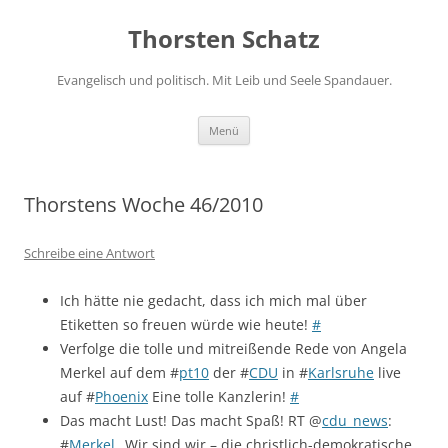
Zum
Inhalt
Thorsten Schatz
springen
Evangelisch und politisch. Mit Leib und Seele Spandauer.
Menü
Thorstens Woche 46/2010
Schreibe eine Antwort
Ich hätte nie gedacht, dass ich mich mal über
Etiketten so freuen würde wie heute!
#
Verfolge die tolle und mitreißende Rede von Angela
Merkel auf dem #
pt10
der #
CDU
in #
Karlsruhe
live
auf #
Phoenix
Eine tolle Kanzlerin!
#
Das macht Lust! Das macht Spaß! RT @
cdu_news
:
#
Merkel
„Wir sind wir – die christlich-demokratische