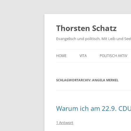
Zum
Inhalt
springen
Thorsten Schatz
Evangelisch und politisch. Mit Leib und Se
HOME
VITA
POLITISCH AKTIV
ARCHIV
NEUES AUS DEM 
SCHLAGWORTARCHIV:
ANGELA MERKEL
SCHRIFTLICHE AN
PRESSEMITTEILUN
AKTIV GEGEN GIF
Warum ich am 22.9. CD
1 Antwort