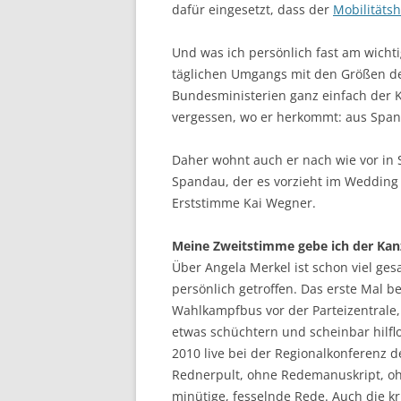
dafür eingesetzt, dass der
Mobilitätsh
Und was ich persönlich fast am wichtig
täglichen Umgangs mit den Größen d
Bundesministerien ganz einfach der Ka
vergessen, wo er herkommt: aus Spa
Daher wohnt auch er nach wie vor in
Spandau, der es vorzieht im Weddin
Erststimme Kai Wegner.
Meine Zweitstimme gebe ich der Kan
Über Angela Merkel ist schon viel ge
persönlich getroffen. Das erste Mal b
Wahlkampfbus vor der Parteizentrale,
etwas schüchtern und scheinbar hilflos
2010 live bei der Regionalkonferenz d
Rednerpult, ohne Redemanuskript, ohn
minütige, fesselnde Rede. Auch die k