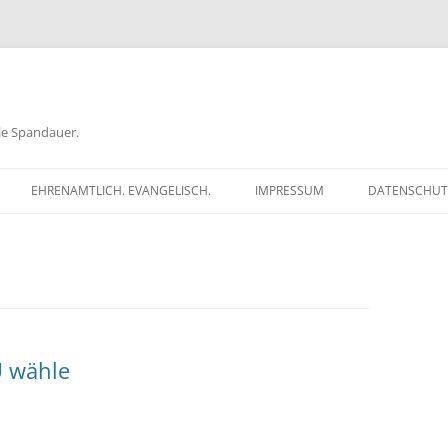
ele Spandauer.
EHRENAMTLICH. EVANGELISCH.
IMPRESSUM
DATENSCHUT
RATHAUS
FRAGEN
GEN
TKÖDER
U wähle