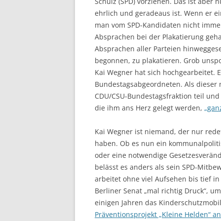
Schulz (SPD) vorziehen. Das ist aber 
ehrlich und geradeaus ist. Wenn er e
man vom SPD-Kandidaten nicht immer
Absprachen bei der Plakatierung geha
Absprachen aller Parteien hinweggese
begonnen, zu plakatieren. Grob unspo
Kai Wegner hat sich hochgearbeitet. Er
Bundestagsabgeordneten. Als dieser 
CDU/CSU-Bundestagsfraktion teil und t
die ihm ans Herz gelegt werden,
„gan
Kai Wegner ist niemand, der nur redet
haben. Ob es nun ein kommunalpolitis
oder eine notwendige Gesetzesveränder
belässt es anders als sein SPD-Mitbew
arbeitet ohne viel Aufsehen bis tief 
Berliner Senat „mal richtig Druck“, u
einigen Jahren das Kinderschutzmobil 
Präventionsprojekt „Kleine Helden“ 