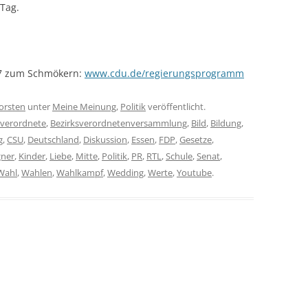
 Tag.
7 zum Schmökern:
www.cdu.de/regierungsprogramm
orsten
unter
Meine Meinung
,
Politik
veröffentlicht.
sverordnete
,
Bezirksverordnetenversammlung
,
Bild
,
Bildung
,
g
,
CSU
,
Deutschland
,
Diskussion
,
Essen
,
FDP
,
Gesetze
,
gner
,
Kinder
,
Liebe
,
Mitte
,
Politik
,
PR
,
RTL
,
Schule
,
Senat
,
Wahl
,
Wahlen
,
Wahlkampf
,
Wedding
,
Werte
,
Youtube
.