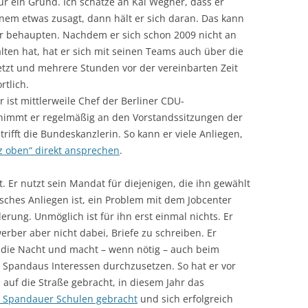
nur ein Grund. Ich schätze an Kai Wegner, dass er
inem etwas zusagt, dann hält er sich daran. Das kann
 behaupten. Nachdem er sich schon 2009 nicht an
lten hat, hat er sich mit seinen Teams auch über die
tzt und mehrere Stunden vor der vereinbarten Zeit
rtlich.
 ist mittlerweile Chef der Berliner CDU-
nimmt er regelmäßig an den Vorstandssitzungen der
rifft die Bundeskanzlerin. So kann er viele Anliegen,
z oben“ direkt ansprechen
.
. Er nutzt sein Mandat für diejenigen, die ihn gewählt
ches Anliegen ist, ein Problem mit dem Jobcenter
ung. Unmöglich ist für ihn erst einmal nichts. Er
erber aber nicht dabei, Briefe zu schreiben. Er
in die Nacht und macht – wenn nötig – auch beim
m Spandaus Interessen durchzusetzen. So hat er vor
auf die Straße gebracht, in diesem Jahr das
an Spandauer Schulen gebracht
und sich erfolgreich