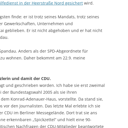
ilfedienst in der Heerstraße Nord gesichert
wird.
sten finde: er ist trotz seines Mandats, trotz seines
er Gewerkschaften, Unternehmen und
i geblieben. Er ist nicht abgehoben und er hat nicht
ndau.
 Spandau. Anders als der SPD-Abgeordnete für
g zu wohnen. Daher bekommt am 22.9. meine
zlerin und damit der CDU.
sagt und geschrieben worden. Ich habe sie erst zweimal
ei der Bundestagswahl 2005 als sie ihren
 dem Konrad-Adenauer-Haus, vorstellte. Da stand sie,
 vor den Journalisten. Das letzte Mal erlebte ich sie
er CDU im Berliner Messegelände. Dort trat sie ans
e erkennbaren „Spickzettel“ und hielt eine 90-
ritischen Nachfragen der CDU-Mitglieder beantwortete