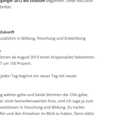
abgänger 2012 ein Studium
begannen. Unter Rot-Grün
rittel.
 Zukunft
zusätzlich in Bildung, Forschung und Entwicklung
e
n können ab August 2013 einen Krippenplatz bekommen.
07 um 150 Prozent.
. Jeden Tag beginnt ein neuer Tag mit neuen
g wählen gehe und beide Stimmen der CDU gebe,
el, einer bemerkenswerten Frau, und ich sage ja zum
Investitionen in Forschung und Bildung. Zu harten
fen und den Einzelnen im Blick zu haben. Denn dafür