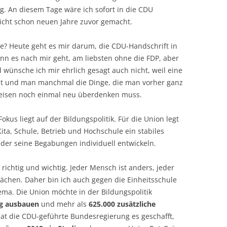
g. An diesem Tage wäre ich sofort in die CDU
 nicht schon neuen Jahre zuvor gemacht.
e? Heute geht es mir darum, die CDU-Handschrift in
n es nach mir geht, am liebsten ohne die FDP, aber
d wünsche ich mir ehrlich gesagt auch nicht, weil eine
st und man manchmal die Dinge, die man vorher ganz
weisen noch einmal neu überdenken muss.
kus liegt auf der Bildungspolitik. Für die Union legt
ta, Schule, Betrieb und Hochschule ein stabiles
der seine Begabungen individuell entwickeln.
 richtig und wichtig. Jeder Mensch ist anders, jeder
chen. Daher bin ich auch gegen die Einheitsschule
ema. Die Union möchte in der Bildungspolitik
g ausbauen
und mehr als
625.000 zusätzliche
 hat die CDU-geführte Bundesregierung es geschafft,