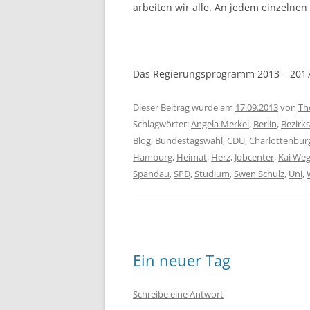
arbeiten wir alle. An jedem einzelnen
Das Regierungsprogramm 2013 – 201
Dieser Beitrag wurde am
17.09.2013
von
Th
Schlagwörter:
Angela Merkel
,
Berlin
,
Bezirk
Blog
,
Bundestagswahl
,
CDU
,
Charlottenbur
Hamburg
,
Heimat
,
Herz
,
Jobcenter
,
Kai We
Spandau
,
SPD
,
Studium
,
Swen Schulz
,
Uni
,
Ein neuer Tag
Schreibe eine Antwort